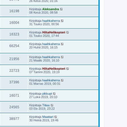
26 Kesä 2020, 01:16
Kirjoittaja
Aleksandra
16198
08 Kesä 2020, 08:58
Kirjoittaja
haahkaherra
16004
31 Touko 2020, 00:56
Kirjoittaja
HiltaHelikopteri
16323
01 Touko 2020, 17:44
Kirjoittaja
haahkaherra
66254
20 Huhti 2020, 16:15
Kirjoittaja
haahkaherra
21956
21 Maalis 2020, 16:10
Kirjoittaja
HiltaHelikopteri
22723
07 Tammi 2020, 19:19
Kirjoittaja
haahkaherra
37396
01 Marras 2019, 00:31
Kirjoittaja
pikkupi
16071
27 Loka 2019, 20:10
Kirjoittaja
Titiuu
24565
03 Elo 2019, 23:22
Kirjoittaja
Maattari
38977
30 Heinä 2019, 19:46