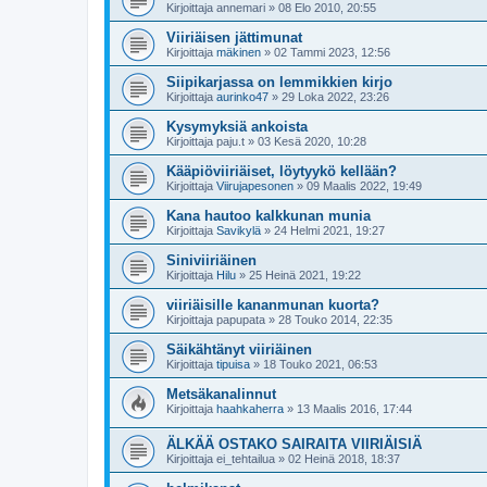
Kirjoittaja
annemari
»
08 Elo 2010, 20:55
Viiriäisen jättimunat
Kirjoittaja
mäkinen
»
02 Tammi 2023, 12:56
Siipikarjassa on lemmikkien kirjo
Kirjoittaja
aurinko47
»
29 Loka 2022, 23:26
Kysymyksiä ankoista
Kirjoittaja
paju.t
»
03 Kesä 2020, 10:28
Kääpiöviiriäiset, löytyykö kellään?
Kirjoittaja
Viirujapesonen
»
09 Maalis 2022, 19:49
Kana hautoo kalkkunan munia
Kirjoittaja
Savikylä
»
24 Helmi 2021, 19:27
Siniviiriäinen
Kirjoittaja
Hilu
»
25 Heinä 2021, 19:22
viiriäisille kananmunan kuorta?
Kirjoittaja
papupata
»
28 Touko 2014, 22:35
Säikähtänyt viiriäinen
Kirjoittaja
tipuisa
»
18 Touko 2021, 06:53
Metsäkanalinnut
Kirjoittaja
haahkaherra
»
13 Maalis 2016, 17:44
ÄLKÄÄ OSTAKO SAIRAITA VIIRIÄISIÄ
Kirjoittaja
ei_tehtailua
»
02 Heinä 2018, 18:37