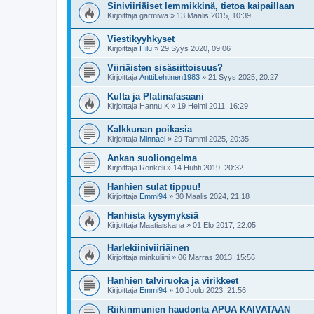
Siniviiriäiset lemmikkinä, tietoa kaipaillaan
Kirjoittaja
garmiwa
»
13 Maalis 2015, 10:39
Viestikyyhkyset
Kirjoittaja
Hilu
»
29 Syys 2020, 09:06
Viiriäisten sisäsiittoisuus?
Kirjoittaja
AnttiLehtinen1983
»
21 Syys 2025, 20:27
Kulta ja Platinafasaani
Kirjoittaja
Hannu.K
»
19 Helmi 2011, 16:29
Kalkkunan poikasia
Kirjoittaja
Minnael
»
29 Tammi 2025, 20:35
Ankan suoliongelma
Kirjoittaja
Ronkeli
»
14 Huhti 2019, 20:32
Hanhien sulat tippuu!
Kirjoittaja
Emmi94
»
30 Maalis 2024, 21:18
Hanhista kysymyksiä
Kirjoittaja
Maatiaiskana
»
01 Elo 2017, 22:05
Harlekiiniviiriäinen
Kirjoittaja
minkuliini
»
06 Marras 2013, 15:56
Hanhien talviruoka ja virikkeet
Kirjoittaja
Emmi94
»
10 Joulu 2023, 21:56
Riikinmunien haudonta APUA KAIVATAAN