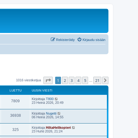
Rekisteröidy
Kirjaudu sisään
Sivu
1
/
21
1
2
3
4
5
21
Seuraava
1016 viestiketjua
…
LUETTU
UUSIN VIESTI
Kirjoittaja
T800
7809
23 Heinä 2026, 20:49
Kirjoittaja
Nugetti
36938
06 Heinä 2026, 14:55
Kirjoittaja
HiltaHelikopteri
325
23 Huhti 2026, 21:24