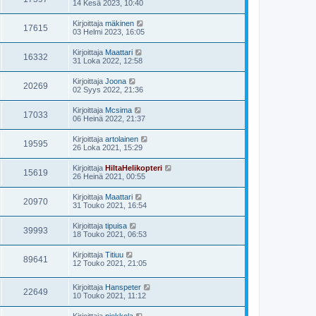
14 Kesä 2023, 10:40
Kirjoittaja
mäkinen
17615
03 Helmi 2023, 16:05
Kirjoittaja
Maattari
16332
31 Loka 2022, 12:58
Kirjoittaja
Joona
20269
02 Syys 2022, 21:36
Kirjoittaja
Mcsima
17033
06 Heinä 2022, 21:37
Kirjoittaja
artolainen
19595
26 Loka 2021, 15:29
Kirjoittaja
HiltaHelikopteri
15619
26 Heinä 2021, 00:55
Kirjoittaja
Maattari
20970
31 Touko 2021, 16:54
Kirjoittaja
tipuisa
39993
18 Touko 2021, 06:53
Kirjoittaja
Titiuu
89641
12 Touko 2021, 21:05
Kirjoittaja
Hanspeter
22649
10 Touko 2021, 11:12