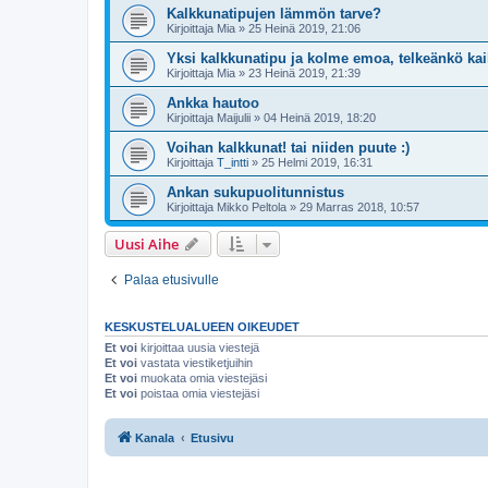
Kalkkunatipujen lämmön tarve?
Kirjoittaja
Mia
»
25 Heinä 2019, 21:06
Yksi kalkkunatipu ja kolme emoa, telkeänkö kai
Kirjoittaja
Mia
»
23 Heinä 2019, 21:39
Ankka hautoo
Kirjoittaja
Maijulii
»
04 Heinä 2019, 18:20
Voihan kalkkunat! tai niiden puute :)
Kirjoittaja
T_intti
»
25 Helmi 2019, 16:31
Ankan sukupuolitunnistus
Kirjoittaja
Mikko Peltola
»
29 Marras 2018, 10:57
Uusi Aihe
Palaa etusivulle
KESKUSTELUALUEEN OIKEUDET
Et voi
kirjoittaa uusia viestejä
Et voi
vastata viestiketjuihin
Et voi
muokata omia viestejäsi
Et voi
poistaa omia viestejäsi
Kanala
Etusivu