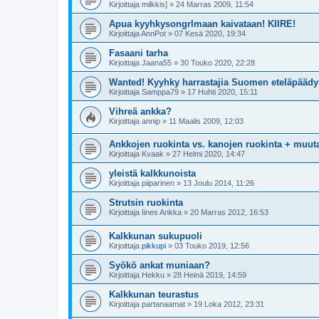
Kirjoittaja
milkkis]
»
24 Marras 2009, 11:54
Apua kyyhkysongrlmaan kaivataan! KIIRE!
Kirjoittaja
AnnPot
»
07 Kesä 2020, 19:34
Fasaani tarha
Kirjoittaja
Jaana55
»
30 Touko 2020, 22:28
Wanted! Kyyhky harrastajia Suomen eteläpääd
Kirjoittaja
Samppa79
»
17 Huhti 2020, 15:11
Vihreä ankka?
Kirjoittaja
annip
»
11 Maalis 2009, 12:03
Ankkojen ruokinta vs. kanojen ruokinta + muut
Kirjoittaja
Kvaak
»
27 Helmi 2020, 14:47
yleistä kalkkunoista
Kirjoittaja
piiparinen
»
13 Joulu 2014, 11:26
Strutsin ruokinta
Kirjoittaja
Iines Ankka
»
20 Marras 2012, 16:53
Kalkkunan sukupuoli
Kirjoittaja
pikkupi
»
03 Touko 2019, 12:56
Syökö ankat muniaan?
Kirjoittaja
Hekku
»
28 Heinä 2019, 14:59
Kalkkunan teurastus
Kirjoittaja
partanaamat
»
19 Loka 2012, 23:31