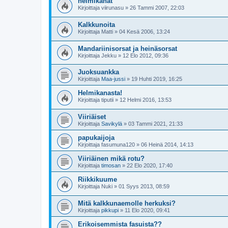
helmikanat
Kirjoittaja
viirunasu
»
26 Tammi 2007, 22:03
Kalkkunoita
Kirjoittaja
Matti
»
04 Kesä 2006, 13:24
Mandariinisorsat ja heinäsorsat
Kirjoittaja
Jekku
»
12 Elo 2012, 09:36
Juoksuankka
Kirjoittaja
Maa-jussi
»
19 Huhti 2019, 16:25
Helmikanasta!
Kirjoittaja
tiputii
»
12 Helmi 2016, 13:53
Viiriäiset
Kirjoittaja
Savikylä
»
03 Tammi 2021, 21:33
papukaijoja
Kirjoittaja
fasumuna120
»
06 Heinä 2014, 14:13
Viiriäinen mikä rotu?
Kirjoittaja
timosan
»
22 Elo 2020, 17:40
Riikkikuume
Kirjoittaja
Nuki
»
01 Syys 2013, 08:59
Mitä kalkkunaemolle herkuksi?
Kirjoittaja
pikkupi
»
11 Elo 2020, 09:41
Erikoisemmista fasuista??