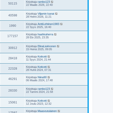
Kirjoittaja
rambo123
50115
22 Maalis 2026, 22:40
Kirjoittaja
Viljamin kanat
40598
28 Helmi 2026, 11:21
Kirjoittaja
AnttiLehtinen1983
1990
22 Syys 2025, 16:40
Kirjoittaja
haahkaherra
177157
28 Elo 2025, 23:35
Kirjoittaja
ElinaLiukkonen
30912
15 Heinä 2025, 09:05
Kirjoittaja
Kotkotti
28418
11 Syys 2024, 21:44
Kirjoittaja
Kotkotti
22328
28 Huhti 2024, 07:31
Kirjoittaja
Niina90
46291
06 Maalis 2024, 17:48
Kirjoittaja
rambo123
28330
22 Tammi 2024, 21:58
Kirjoittaja
Kotkotti
15061
12 Joulu 2023, 12:32
Kirjoittaja
Maaseutulainen
17597