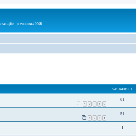
rrastajille - jo vuodesta 2005
VASTAUKSET
61
1
2
3
4
5
51
1
2
3
4
1