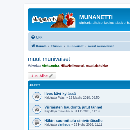
MUNANETTI
siipikarja-aiheiset keskustelusivut ha
UKK
Kanala
Etusivu
munivaiset
muut munivaiset
muut munivaiset
Valvojat:
Aleksandra
,
HiltaHelikopteri
,
maatiaiskukko
Uusi Aihe
AIHEET
Ilves kävi kylässä
Kirjoittaja
Paltsi
»
13 Maalis 2010, 09:50
Viiriäisten haudonta jutut tänne!
Kirjoittaja
minkuliini
»
31 Elo 2013, 11:19
Häkin suunnittelu siniviiriäiselle
Kirjoittaja
sinitirppa
»
23 Huhti 2026, 11:11