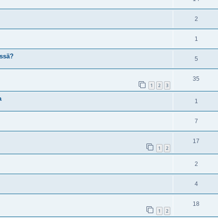
2
1
yssä?
5
35
1
2
3
a
1
7
17
1
2
2
4
18
1
2