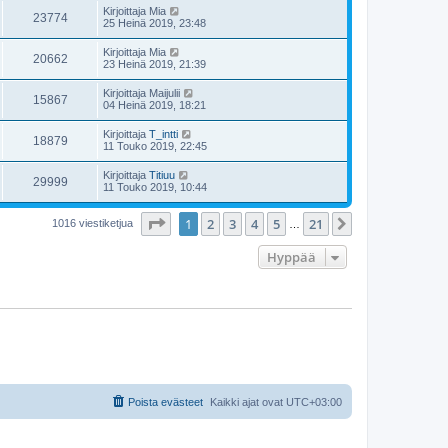
Kirjoittaja
Mia
23774
25 Heinä 2019, 23:48
Kirjoittaja
Mia
20662
23 Heinä 2019, 21:39
Kirjoittaja
Maijulii
15867
04 Heinä 2019, 18:21
Kirjoittaja
T_intti
18879
11 Touko 2019, 22:45
Kirjoittaja
Titiuu
29999
11 Touko 2019, 10:44
Sivu
1
/
21
1
2
3
4
5
21
Seuraava
1016 viestiketjua
…
Hyppää
Poista evästeet
Kaikki ajat ovat
UTC+03:00