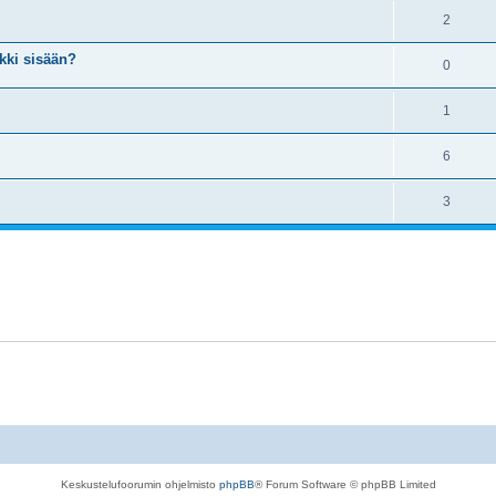
2
kki sisään?
0
1
6
3
Keskustelufoorumin ohjelmisto
phpBB
® Forum Software © phpBB Limited