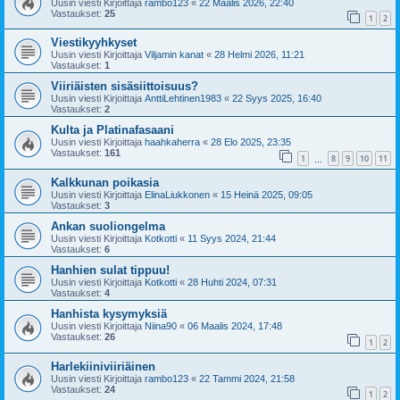
Uusin viesti Kirjoittaja
rambo123
«
22 Maalis 2026, 22:40
Vastaukset:
25
1
2
Viestikyyhkyset
Uusin viesti Kirjoittaja
Viljamin kanat
«
28 Helmi 2026, 11:21
Vastaukset:
1
Viiriäisten sisäsiittoisuus?
Uusin viesti Kirjoittaja
AnttiLehtinen1983
«
22 Syys 2025, 16:40
Vastaukset:
2
Kulta ja Platinafasaani
Uusin viesti Kirjoittaja
haahkaherra
«
28 Elo 2025, 23:35
Vastaukset:
161
1
8
9
10
11
…
Kalkkunan poikasia
Uusin viesti Kirjoittaja
ElinaLiukkonen
«
15 Heinä 2025, 09:05
Vastaukset:
3
Ankan suoliongelma
Uusin viesti Kirjoittaja
Kotkotti
«
11 Syys 2024, 21:44
Vastaukset:
6
Hanhien sulat tippuu!
Uusin viesti Kirjoittaja
Kotkotti
«
28 Huhti 2024, 07:31
Vastaukset:
4
Hanhista kysymyksiä
Uusin viesti Kirjoittaja
Niina90
«
06 Maalis 2024, 17:48
Vastaukset:
26
1
2
Harlekiiniviiriäinen
Uusin viesti Kirjoittaja
rambo123
«
22 Tammi 2024, 21:58
Vastaukset:
24
1
2