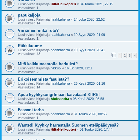
Uusin viesti Kirjoittaja
HiltaHelikopteri
«
04 Tammi 2021, 22:15
Vastaukset:
1
papukaijoja
Uusin viesti Kirjoittaja
haahkaherra
«
14 Loka 2020, 22:52
Vastaukset:
14
Viiriäinen mikä rotu?
Uusin viesti Kirjoittaja
haahkaherra
«
19 Syys 2020, 21:09
Vastaukset:
1
Riikkikuume
Uusin viesti Kirjoittaja
haahkaherra
«
19 Syys 2020, 20:41
Vastaukset:
48
1
2
3
4
Mitä kalkkunaemolle herkuksi?
Uusin viesti Kirjoittaja
pikkupi
«
16 Elo 2020, 11:11
Vastaukset:
2
Erikoisemmista fasuista??
Uusin viesti Kirjoittaja
haahkaherra
«
26 Kesä 2020, 01:16
Vastaukset:
14
Apua kyyhkysongrlmaan kaivataan! KIIRE!
Uusin viesti Kirjoittaja
Aleksandra
«
08 Kesä 2020, 08:58
Vastaukset:
2
Fasaani tarha
Uusin viesti Kirjoittaja
haahkaherra
«
31 Touko 2020, 00:56
Vastaukset:
1
Wanted! Kyyhky harrastajia Suomen eteläpäädyssä?
Uusin viesti Kirjoittaja
HiltaHelikopteri
«
01 Touko 2020, 17:44
Vastaukset:
5