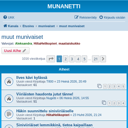
MUNANETTI
UKK
Rekisteröidy
Kirjaudu sisään
Kanala
Etusivu
munivaiset
muut munivaiset
muut munivaiset
Valvojat:
Aleksandra
,
HiltaHelikopteri
,
maatiaiskukko
Uusi Aihe
Sivu
1
/
21
1
2
3
4
5
21
Seuraava
1016 viestiketjua
…
Aiheet
Ilves kävi kylässä
Uusin viesti Kirjoittaja
T800
«
23 Heinä 2026, 20:49
Vastaukset:
61
1
2
3
4
5
Viiriäisten haudonta jutut tänne!
Uusin viesti Kirjoittaja
Nugetti
«
06 Heinä 2026, 14:55
Vastaukset:
51
1
2
3
4
Häkin suunnittelu siniviiriäiselle
Uusin viesti Kirjoittaja
HiltaHelikopteri
«
23 Huhti 2026, 21:24
Vastaukset:
1
Siniviiriäiset lemmikkinä, tietoa kaipaillaan