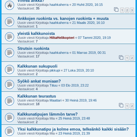
Vihreä ankka?
Uusin viesti Kirjoittaja
haahkaherra
«
20 Huhti 2020, 16:15
Vastaukset:
35
1
2
3
Ankkojen ruokinta vs. kanojen ruokinta + muuta
Uusin viesti Kirjoittaja
haahkaherra
«
21 Maalis 2020, 16:10
Vastaukset:
1
yleistä kalkkunoista
Uusin viesti Kirjoittaja
HiltaHelikopteri
«
07 Tammi 2020, 19:19
Vastaukset:
7
Strutsin ruokinta
Uusin viesti Kirjoittaja
haahkaherra
«
01 Marras 2019, 00:31
Vastaukset:
17
1
2
Kalkkunan sukupuoli
Uusin viesti Kirjoittaja
pikkupi
«
27 Loka 2019, 20:10
Vastaukset:
2
Syökö ankat muniaan?
Uusin viesti Kirjoittaja
Titiuu
«
03 Elo 2019, 23:22
Vastaukset:
4
Kalkkunan teurastus
Uusin viesti Kirjoittaja
Maattari
«
30 Heinä 2019, 19:46
Vastaukset:
18
1
2
Kalkkunatipujen lämmön tarve?
Uusin viesti Kirjoittaja
Mia
«
25 Heinä 2019, 23:48
Vastaukset:
2
Yksi kalkkunatipu ja kolme emoa, telkeänkö kaikki sisään?
Uusin viesti Kirjoittaja
Mia
«
23 Heinä 2019, 21:39