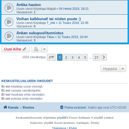
Ankka hautoo
Uusin viesti Kirjoittaja
Maijulii
«
04 Heinä 2019, 18:21
Vastaukset:
1
Voihan kalkkunat! tai niiden puute :)
Uusin viesti Kirjoittaja
T_intti
«
11 Touko 2019, 22:45
Vastaukset:
6
Ankan sukupuolitunnistus
Uusin viesti Kirjoittaja
Titiuu
«
11 Touko 2019, 10:44
Vastaukset:
3
Uusi Aihe
Sivu
1
/
21
1
2
3
4
5
21
Seuraava
1016 viestiketjua
…
Hyppää
KESKUSTELUALUEEN OIKEUDET
Et voi
kirjoittaa uusia viestejä
Et voi
vastata viestiketjuihin
Et voi
muokata omia viestejäsi
Et voi
poistaa omia viestejäsi
Kanala
Etusivu
Poista evästeet
Kaikki ajat ovat
UTC+03:00
Keskustelufoorumin ohjelmisto
phpBB
® Forum Software © phpBB Limited
Käännös: phpBB Suomi (lurttinen, harritapio, Pettis)
Yksityisyys
|
Ehdot