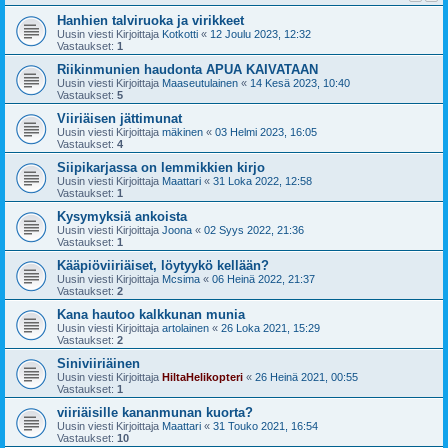
Hanhien talviruoka ja virikkeet
Uusin viesti Kirjoittaja
Kotkotti
«
12 Joulu 2023, 12:32
Vastaukset:
1
Riikinmunien haudonta APUA KAIVATAAN
Uusin viesti Kirjoittaja
Maaseutulainen
«
14 Kesä 2023, 10:40
Vastaukset:
5
Viiriäisen jättimunat
Uusin viesti Kirjoittaja
mäkinen
«
03 Helmi 2023, 16:05
Vastaukset:
4
Siipikarjassa on lemmikkien kirjo
Uusin viesti Kirjoittaja
Maattari
«
31 Loka 2022, 12:58
Vastaukset:
1
Kysymyksiä ankoista
Uusin viesti Kirjoittaja
Joona
«
02 Syys 2022, 21:36
Vastaukset:
1
Kääpiöviiriäiset, löytyykö kellään?
Uusin viesti Kirjoittaja
Mcsima
«
06 Heinä 2022, 21:37
Vastaukset:
2
Kana hautoo kalkkunan munia
Uusin viesti Kirjoittaja
artolainen
«
26 Loka 2021, 15:29
Vastaukset:
2
Siniviiriäinen
Uusin viesti Kirjoittaja
HiltaHelikopteri
«
26 Heinä 2021, 00:55
Vastaukset:
1
viiriäisille kananmunan kuorta?
Uusin viesti Kirjoittaja
Maattari
«
31 Touko 2021, 16:54
Vastaukset:
10