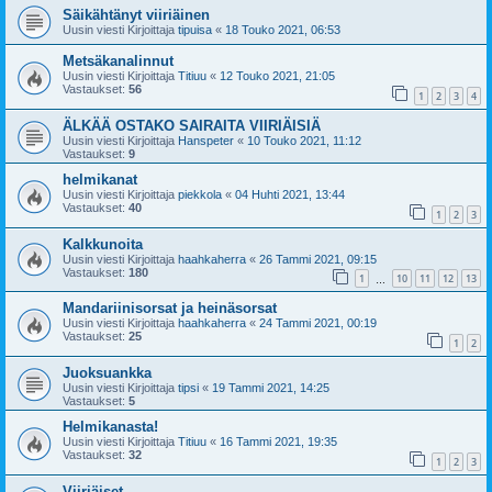
Säikähtänyt viiriäinen
Uusin viesti Kirjoittaja
tipuisa
«
18 Touko 2021, 06:53
Metsäkanalinnut
Uusin viesti Kirjoittaja
Titiuu
«
12 Touko 2021, 21:05
Vastaukset:
56
1
2
3
4
ÄLKÄÄ OSTAKO SAIRAITA VIIRIÄISIÄ
Uusin viesti Kirjoittaja
Hanspeter
«
10 Touko 2021, 11:12
Vastaukset:
9
helmikanat
Uusin viesti Kirjoittaja
piekkola
«
04 Huhti 2021, 13:44
Vastaukset:
40
1
2
3
Kalkkunoita
Uusin viesti Kirjoittaja
haahkaherra
«
26 Tammi 2021, 09:15
Vastaukset:
180
1
10
11
12
13
…
Mandariinisorsat ja heinäsorsat
Uusin viesti Kirjoittaja
haahkaherra
«
24 Tammi 2021, 00:19
Vastaukset:
25
1
2
Juoksuankka
Uusin viesti Kirjoittaja
tipsi
«
19 Tammi 2021, 14:25
Vastaukset:
5
Helmikanasta!
Uusin viesti Kirjoittaja
Titiuu
«
16 Tammi 2021, 19:35
Vastaukset:
32
1
2
3
Viiriäiset