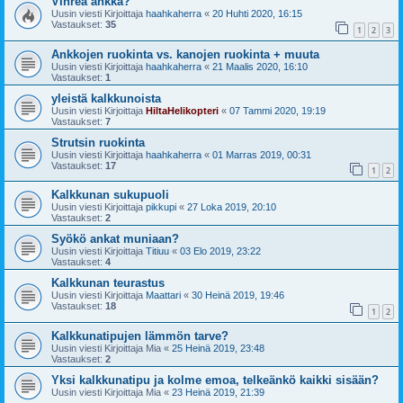
Vihreä ankka?
Uusin viesti Kirjoittaja
haahkaherra
«
20 Huhti 2020, 16:15
Vastaukset:
35
1
2
3
Ankkojen ruokinta vs. kanojen ruokinta + muuta
Uusin viesti Kirjoittaja
haahkaherra
«
21 Maalis 2020, 16:10
Vastaukset:
1
yleistä kalkkunoista
Uusin viesti Kirjoittaja
HiltaHelikopteri
«
07 Tammi 2020, 19:19
Vastaukset:
7
Strutsin ruokinta
Uusin viesti Kirjoittaja
haahkaherra
«
01 Marras 2019, 00:31
Vastaukset:
17
1
2
Kalkkunan sukupuoli
Uusin viesti Kirjoittaja
pikkupi
«
27 Loka 2019, 20:10
Vastaukset:
2
Syökö ankat muniaan?
Uusin viesti Kirjoittaja
Titiuu
«
03 Elo 2019, 23:22
Vastaukset:
4
Kalkkunan teurastus
Uusin viesti Kirjoittaja
Maattari
«
30 Heinä 2019, 19:46
Vastaukset:
18
1
2
Kalkkunatipujen lämmön tarve?
Uusin viesti Kirjoittaja
Mia
«
25 Heinä 2019, 23:48
Vastaukset:
2
Yksi kalkkunatipu ja kolme emoa, telkeänkö kaikki sisään?
Uusin viesti Kirjoittaja
Mia
«
23 Heinä 2019, 21:39