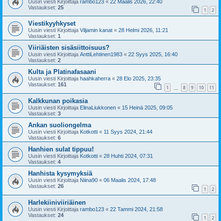
Uusin viesti Kirjoittaja
rambo123
«
22 Maalis 2026, 22:40
Vastaukset:
25
1
2
Viestikyyhkyset
Uusin viesti Kirjoittaja
Viljamin kanat
«
28 Helmi 2026, 11:21
Vastaukset:
1
Viiriäisten sisäsiittoisuus?
Uusin viesti Kirjoittaja
AnttiLehtinen1983
«
22 Syys 2025, 16:40
Vastaukset:
2
Kulta ja Platinafasaani
Uusin viesti Kirjoittaja
haahkaherra
«
28 Elo 2025, 23:35
Vastaukset:
161
1
8
9
10
11
…
Kalkkunan poikasia
Uusin viesti Kirjoittaja
ElinaLiukkonen
«
15 Heinä 2025, 09:05
Vastaukset:
3
Ankan suoliongelma
Uusin viesti Kirjoittaja
Kotkotti
«
11 Syys 2024, 21:44
Vastaukset:
6
Hanhien sulat tippuu!
Uusin viesti Kirjoittaja
Kotkotti
«
28 Huhti 2024, 07:31
Vastaukset:
4
Hanhista kysymyksiä
Uusin viesti Kirjoittaja
Niina90
«
06 Maalis 2024, 17:48
Vastaukset:
26
1
2
Harlekiiniviiriäinen
Uusin viesti Kirjoittaja
rambo123
«
22 Tammi 2024, 21:58
Vastaukset:
24
1
2