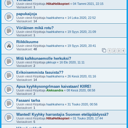
Uusin viesti Kirjoittaja
HiltaHelikopteri
«
04 Tammi 2021, 22:15
Vastaukset:
1
papukaijoja
Uusin viesti Kirjoittaja
haahkaherra
«
14 Loka 2020, 22:52
Vastaukset:
14
Viiriäinen mikä rotu?
Uusin viesti Kirjoittaja
haahkaherra
«
19 Syys 2020, 21:09
Vastaukset:
1
Riikkikuume
Uusin viesti Kirjoittaja
haahkaherra
«
19 Syys 2020, 20:41
Vastaukset:
48
1
2
3
4
Mitä kalkkunaemolle herkuksi?
Uusin viesti Kirjoittaja
pikkupi
«
16 Elo 2020, 11:11
Vastaukset:
2
Erikoisemmista fasuista??
Uusin viesti Kirjoittaja
haahkaherra
«
26 Kesä 2020, 01:16
Vastaukset:
14
Apua kyyhkysongrlmaan kaivataan! KIIRE!
Uusin viesti Kirjoittaja
Aleksandra
«
08 Kesä 2020, 08:58
Vastaukset:
2
Fasaani tarha
Uusin viesti Kirjoittaja
haahkaherra
«
31 Touko 2020, 00:56
Vastaukset:
1
Wanted! Kyyhky harrastajia Suomen eteläpäädyssä?
Uusin viesti Kirjoittaja
HiltaHelikopteri
«
01 Touko 2020, 17:44
Vastaukset:
5