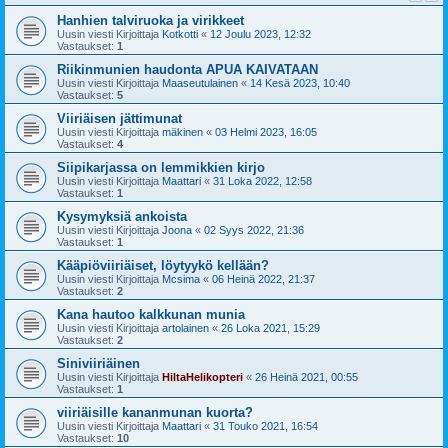
Hanhien talviruoka ja virikkeet
Uusin viesti Kirjoittaja
Kotkotti
«
12 Joulu 2023, 12:32
Vastaukset:
1
Riikinmunien haudonta APUA KAIVATAAN
Uusin viesti Kirjoittaja
Maaseutulainen
«
14 Kesä 2023, 10:40
Vastaukset:
5
Viiriäisen jättimunat
Uusin viesti Kirjoittaja
mäkinen
«
03 Helmi 2023, 16:05
Vastaukset:
4
Siipikarjassa on lemmikkien kirjo
Uusin viesti Kirjoittaja
Maattari
«
31 Loka 2022, 12:58
Vastaukset:
1
Kysymyksiä ankoista
Uusin viesti Kirjoittaja
Joona
«
02 Syys 2022, 21:36
Vastaukset:
1
Kääpiöviiriäiset, löytyykö kellään?
Uusin viesti Kirjoittaja
Mcsima
«
06 Heinä 2022, 21:37
Vastaukset:
2
Kana hautoo kalkkunan munia
Uusin viesti Kirjoittaja
artolainen
«
26 Loka 2021, 15:29
Vastaukset:
2
Siniviiriäinen
Uusin viesti Kirjoittaja
HiltaHelikopteri
«
26 Heinä 2021, 00:55
Vastaukset:
1
viiriäisille kananmunan kuorta?
Uusin viesti Kirjoittaja
Maattari
«
31 Touko 2021, 16:54
Vastaukset:
10