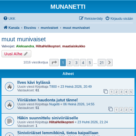
MUNANETTI
UKK
Rekisteröidy
Kirjaudu sisään
Kanala
Etusivu
munivaiset
muut munivaiset
muut munivaiset
Valvojat:
Aleksandra
,
HiltaHelikopteri
,
maatiaiskukko
Uusi Aihe
Sivu
1
/
21
1
2
3
4
5
21
Seuraava
1016 viestiketjua
…
Aiheet
Ilves kävi kylässä
Uusin viesti Kirjoittaja
T800
«
23 Heinä 2026, 20:49
Vastaukset:
61
1
2
3
4
5
Viiriäisten haudonta jutut tänne!
Uusin viesti Kirjoittaja
Nugetti
«
06 Heinä 2026, 14:55
Vastaukset:
51
1
2
3
4
Häkin suunnittelu siniviiriäiselle
Uusin viesti Kirjoittaja
HiltaHelikopteri
«
23 Huhti 2026, 21:24
Vastaukset:
1
Siniviiriäiset lemmikkinä, tietoa kaipaillaan