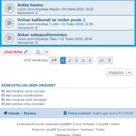
Ankka hautoo
Uusin viesti Kirjoittaja
Maijulii
«
04 Heinä 2019, 18:21
Vastaukset:
1
Voihan kalkkunat! tai niiden puute :)
Uusin viesti Kirjoittaja
T_intti
«
11 Touko 2019, 22:45
Vastaukset:
6
Ankan sukupuolitunnistus
Uusin viesti Kirjoittaja
Titiuu
«
11 Touko 2019, 10:44
Vastaukset:
3
Uusi Aihe
Sivu
1
/
21
1
2
3
4
5
21
Seuraava
1016 viestiketjua
…
Hyppää
KESKUSTELUALUEEN OIKEUDET
Et voi
kirjoittaa uusia viestejä
Et voi
vastata viestiketjuihin
Et voi
muokata omia viestejäsi
Et voi
poistaa omia viestejäsi
Kanala
Etusivu
Poista evästeet
Kaikki ajat ovat
UTC+03:00
Keskustelufoorumin ohjelmisto
phpBB
® Forum Software © phpBB Limited
Käännös: phpBB Suomi (lurttinen, harritapio, Pettis)
Yksityisyys
|
Ehdot