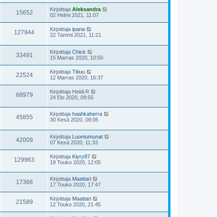
Kirjoittaja
Aleksandra
15652
02 Helmi 2021, 11:07
Kirjoittaja
ipana
127944
22 Tammi 2021, 11:21
Kirjoittaja
Chick
33491
15 Marras 2020, 10:50
Kirjoittaja
Titiuu
22524
12 Marras 2020, 16:37
Kirjoittaja
Heidi.R
68979
24 Elo 2020, 09:55
Kirjoittaja
haahkaherra
45855
30 Kesä 2020, 08:05
Kirjoittaja
Luomumunat
42009
07 Kesä 2020, 11:33
Kirjoittaja
Kiyry87
129963
19 Touko 2020, 12:05
Kirjoittaja
Maattari
17366
17 Touko 2020, 17:47
Kirjoittaja
Maattari
21589
12 Touko 2020, 21:45