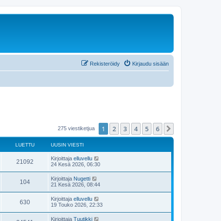
Rekisteröidy
Kirjaudu sisään
1
2
3
4
5
6
Seuraava
275 viestiketjua
LUETTU
UUSIN VIESTI
Kirjoittaja
elluvellu
21092
24 Kesä 2026, 06:30
Kirjoittaja
Nugetti
104
21 Kesä 2026, 08:44
Kirjoittaja
elluvellu
630
19 Touko 2026, 22:33
Kirjoittaja
Tuutikki