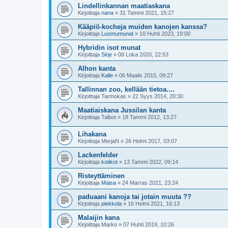
Lindellinkannan maatiaskana
Kirjoittaja
nana
»
31 Tammi 2021, 15:27
Kääpiö-kocheja muiden kanojen kanssa?
Kirjoittaja
Luomumunat
»
10 Huhti 2023, 19:00
Hybridin isot munat
Kirjoittaja
Sirje
»
08 Loka 2020, 22:53
Alhon kanta
Kirjoittaja
Kalle
»
06 Maalis 2015, 09:27
Tallinnan zoo, kellään tietoa....
Kirjoittaja
Tarmokas
»
22 Syys 2014, 20:30
Maatiaiskana Jussilan kanta
Kirjoittaja
Talbot
»
18 Tammi 2012, 13:27
Lihakana
Kirjoittaja
MerjaN
»
26 Helmi 2017, 03:07
Lackenfelder
Kirjoittaja
kotikot
»
13 Tammi 2022, 09:14
Risteyttäminen
Kirjoittaja
Maisa
»
24 Marras 2021, 23:24
paduaani kanoja tai jotain muuta ??
Kirjoittaja
piekkola
»
16 Helmi 2021, 16:13
Malaijin kana
Kirjoittaja
Marko
»
07 Huhti 2019, 10:26