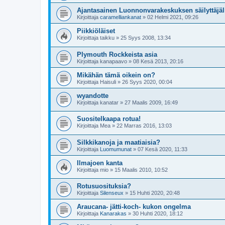
Ajantasainen Luonnonvarakeskuksen säilyttäjäl
Kirjoittaja
caramelliankanat
»
02 Helmi 2021, 09:26
Piikkiöläiset
Kirjoittaja
taikku
»
25 Syys 2008, 13:34
Plymouth Rockkeista asia
Kirjoittaja
kanapaavo
»
08 Kesä 2013, 20:16
Mikähän tämä oikein on?
Kirjoittaja
Haisuli
»
26 Syys 2020, 00:04
wyandotte
Kirjoittaja
kanatar
»
27 Maalis 2009, 16:49
Suositelkaapa rotua!
Kirjoittaja
Mea
»
22 Marras 2016, 13:03
Silkkikanoja ja maatiaisia?
Kirjoittaja
Luomumunat
»
07 Kesä 2020, 11:33
Ilmajoen kanta
Kirjoittaja
mio
»
15 Maalis 2010, 10:52
Rotusuosituksia?
Kirjoittaja
Silenseux
»
15 Huhti 2020, 20:48
Araucana- jätti-koch- kukon ongelma
Kirjoittaja
Kanarakas
»
30 Huhti 2020, 18:12