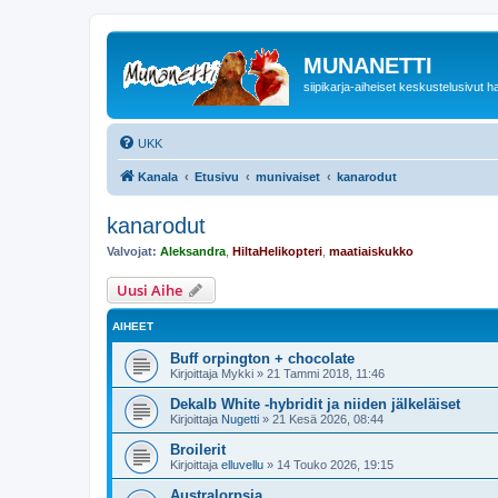
MUNANETTI
siipikarja-aiheiset keskustelusivut ha
UKK
Kanala
Etusivu
munivaiset
kanarodut
kanarodut
Valvojat:
Aleksandra
,
HiltaHelikopteri
,
maatiaiskukko
Uusi Aihe
AIHEET
Buff orpington + chocolate
Kirjoittaja
Mykki
»
21 Tammi 2018, 11:46
Dekalb White -hybridit ja niiden jälkeläiset
Kirjoittaja
Nugetti
»
21 Kesä 2026, 08:44
Broilerit
Kirjoittaja
elluvellu
»
14 Touko 2026, 19:15
Australorpsia