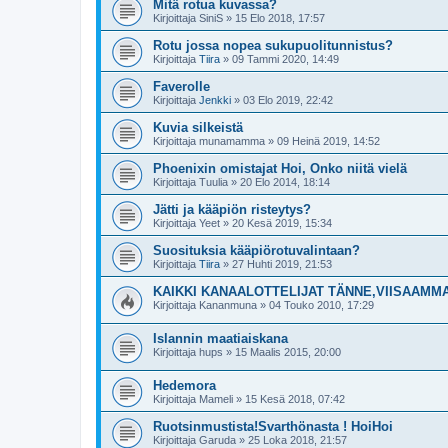
Mitä rotua kuvassa?
Kirjoittaja
SiniS
»
15 Elo 2018, 17:57
Rotu jossa nopea sukupuolitunnistus?
Kirjoittaja
Tiira
»
09 Tammi 2020, 14:49
Faverolle
Kirjoittaja
Jenkki
»
03 Elo 2019, 22:42
Kuvia silkeistä
Kirjoittaja
munamamma
»
09 Heinä 2019, 14:52
Phoenixin omistajat Hoi, Onko niitä vielä
Kirjoittaja
Tuulia
»
20 Elo 2014, 18:14
Jätti ja kääpiön risteytys?
Kirjoittaja
Yeet
»
20 Kesä 2019, 15:34
Suosituksia kääpiörotuvalintaan?
Kirjoittaja
Tiira
»
27 Huhti 2019, 21:53
KAIKKI KANAALOTTELIJAT TÄNNE,VIISAAMMA
Kirjoittaja
Kananmuna
»
04 Touko 2010, 17:29
Islannin maatiaiskana
Kirjoittaja
hups
»
15 Maalis 2015, 20:00
Hedemora
Kirjoittaja
Mameli
»
15 Kesä 2018, 07:42
Ruotsinmustista!Svarthönasta ! HoiHoi
Kirjoittaja
Garuda
»
25 Loka 2018, 21:57