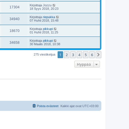
Kirjoittaja
Jozzu
17304
18 Syys 2018, 20:23
Kirjoittaja
riepukka
34940
07 Huhti 2018, 15:48
Kirjoittaja
pikkupi
18670
01 Huhti 2018, 11:25
Kirjoittaja
pikkupi
34658
30 Maalis 2018, 10:38
1
2
3
4
5
6
Seuraava
275 viestiketjua
Hyppää
Poista evästeet
Kaikki ajat ovat
UTC+03:00