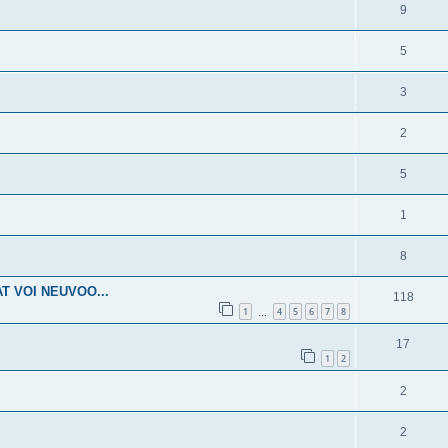
9
5
3
2
5
1
8
T VOI NEUVOO...
118
1
4
5
6
7
8
…
17
1
2
2
2