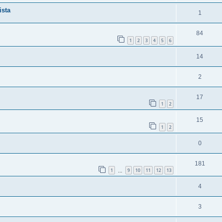
ista
1
84
1
2
3
4
5
6
14
2
17
1
2
15
1
2
0
181
1
9
10
11
12
13
…
4
3