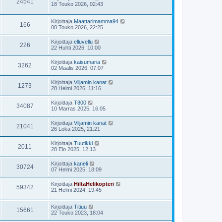
24541
18 Touko 2026, 02:43
Kirjoittaja
Maattarimamma94
166
08 Touko 2026, 22:25
Kirjoittaja
elluvellu
226
22 Huhti 2026, 10:00
Kirjoittaja
kaisumaria
3262
02 Maalis 2026, 07:07
Kirjoittaja
Viljamin kanat
1273
28 Helmi 2026, 11:16
Kirjoittaja
T800
34087
10 Marras 2025, 16:05
Kirjoittaja
Viljamin kanat
21041
26 Loka 2025, 21:21
Kirjoittaja
Tuutikki
2011
28 Elo 2025, 12:13
Kirjoittaja
kaneli
30724
07 Helmi 2025, 18:09
Kirjoittaja
HiltaHelikopteri
59342
21 Helmi 2024, 19:45
Kirjoittaja
Titiuu
15661
22 Touko 2023, 18:04