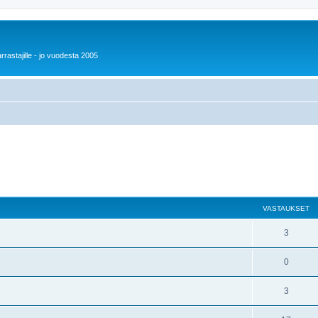
rrastajille - jo vuodesta 2005
VASTAUKSET
3
0
3