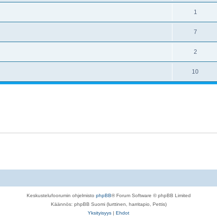
1
7
2
10
Keskustelufoorumin ohjelmisto
phpBB
® Forum Software © phpBB Limited
Käännös: phpBB Suomi (lurttinen, harritapio, Pettis)
Yksityisyys
|
Ehdot