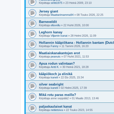
Kirjoittaja
sintti1975
»
23 Heinä 2009, 23:10
Jersey giant
Kirjoittaja
Maattarimamma94
»
08 Touko 2026, 22:25
Barneveldit
Kirjoittaja
elluvellu
»
22 Huhti 2026, 10:00
Leghorn kanay
Kirjoittaja
Viljamin kanat
»
28 Helmi 2026, 11:09
Hollannin kääpiökana - Hollannin bantam (Dutc
Kirjoittaja
Fanny
»
11 Tammi 2026, 16:20
Maatiaiskanakantojen erot
Kirjoittaja
peanuts
»
07 Huhti 2021, 11:53
Apua rodun valintaan?
Kirjoittaja
Antti K.
»
30 Heinä 2021, 18:28
kääpiökoch ja elinikä
Kirjoittaja
kaneli
»
22 Elo 2025, 15:34
silver seabright
Kirjoittaja
kaneli
»
02 Helmi 2025, 17:39
Mikä rotu paras meille?
Kirjoittaja
anne seppälä2
»
01 Maalis 2013, 13:46
paljaskaulaiset kanat
Kirjoittaja
neitietsiva
»
22 Touko 2023, 14:55