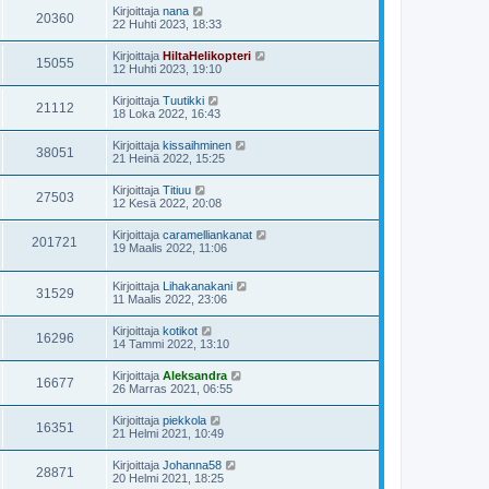
Kirjoittaja
nana
20360
22 Huhti 2023, 18:33
Kirjoittaja
HiltaHelikopteri
15055
12 Huhti 2023, 19:10
Kirjoittaja
Tuutikki
21112
18 Loka 2022, 16:43
Kirjoittaja
kissaihminen
38051
21 Heinä 2022, 15:25
Kirjoittaja
Titiuu
27503
12 Kesä 2022, 20:08
Kirjoittaja
caramelliankanat
201721
19 Maalis 2022, 11:06
Kirjoittaja
Lihakanakani
31529
11 Maalis 2022, 23:06
Kirjoittaja
kotikot
16296
14 Tammi 2022, 13:10
Kirjoittaja
Aleksandra
16677
26 Marras 2021, 06:55
Kirjoittaja
piekkola
16351
21 Helmi 2021, 10:49
Kirjoittaja
Johanna58
28871
20 Helmi 2021, 18:25