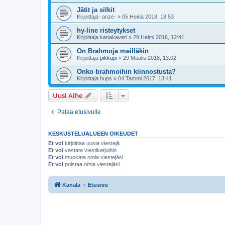
Jätit ja silkit
Kirjoittaja
-anze-
»
05 Heinä 2018, 18:53
hy-line risteytykset
Kirjoittaja
kanakaveri
»
29 Helmi 2016, 12:41
On Brahmoja meilläkin
Kirjoittaja
pikkupi
»
29 Maalis 2018, 13:02
Onko brahmoihin kiinnostusta?
Kirjoittaja
hups
»
04 Tammi 2017, 13:41
Uusi Aihe
Palaa etusivulle
KESKUSTELUALUEEN OIKEUDET
Et voi
kirjoittaa uusia viestejä
Et voi
vastata viestiketjuihin
Et voi
muokata omia viestejäsi
Et voi
poistaa omia viestejäsi
Kanala
Etusivu