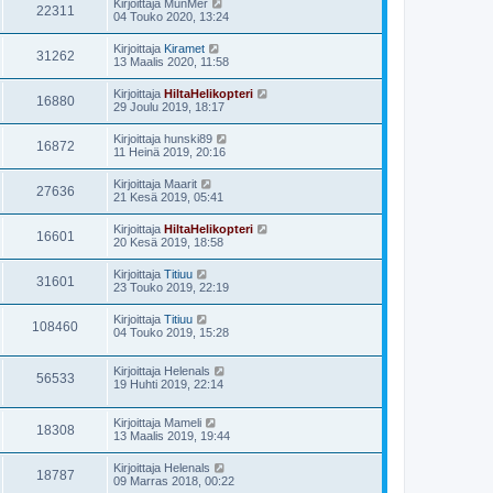
Kirjoittaja
MunMer
22311
04 Touko 2020, 13:24
Kirjoittaja
Kiramet
31262
13 Maalis 2020, 11:58
Kirjoittaja
HiltaHelikopteri
16880
29 Joulu 2019, 18:17
Kirjoittaja
hunski89
16872
11 Heinä 2019, 20:16
Kirjoittaja
Maarit
27636
21 Kesä 2019, 05:41
Kirjoittaja
HiltaHelikopteri
16601
20 Kesä 2019, 18:58
Kirjoittaja
Titiuu
31601
23 Touko 2019, 22:19
Kirjoittaja
Titiuu
108460
04 Touko 2019, 15:28
Kirjoittaja
Helenals
56533
19 Huhti 2019, 22:14
Kirjoittaja
Mameli
18308
13 Maalis 2019, 19:44
Kirjoittaja
Helenals
18787
09 Marras 2018, 00:22