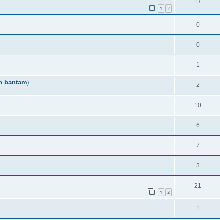
17
1
2
0
0
1
h bantam)
2
10
6
7
3
21
1
2
1