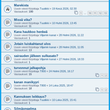
Marekista
Uusin viesti Kirjoittaja
Tuutikki
«
19 Kesä 2026, 02:30
Vastaukset:
190
1
10
11
12
13
…
Missä vika?
Uusin viesti Kirjoittaja
Tuutikki
«
10 Huhti 2026, 13:45
Vastaukset:
11
Kana haukkoo henkeä
Uusin viesti Kirjoittaja
Viljamin kanat
«
28 Helmi 2026, 11:22
Vastaukset:
1
Jotain luiskahtanut ulos
Uusin viesti Kirjoittaja
Viljamin kanat
«
28 Helmi 2026, 11:05
Vastaukset:
13
sairauden jälkeen sulkasato?
Uusin viesti Kirjoittaja
Viljamin kanat
«
27 Helmi 2026, 18:33
Vastaukset:
1
turvonnut jalkapohja
Uusin viesti Kirjoittaja
T800
«
24 Helmi 2026, 16:17
Vastaukset:
15
1
2
kanan manikyyri
Uusin viesti Kirjoittaja
T800
«
14 Loka 2025, 18:47
Vastaukset:
18
1
2
Kannuksen leikkaus?
Uusin viesti Kirjoittaja
Tuutikki
«
10 Loka 2025, 15:41
Vastaukset:
1
Silmäongelma