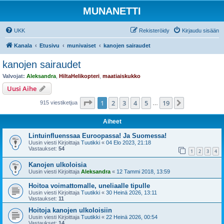
MUNANETTI
UKK
Rekisteröidy
Kirjaudu sisään
Kanala
Etusivu
munivaiset
kanojen sairaudet
kanojen sairaudet
Valvojat:
Aleksandra
,
HiltaHelikopteri
,
maatiaiskukko
Uusi Aihe
Sivu
1
/
19
1
2
3
4
5
19
Seuraava
915 viestiketjua
…
Aiheet
Lintuinfluenssaa Euroopassa! Ja Suomessa!
Uusin viesti Kirjoittaja
Tuutikki
«
04 Elo 2023, 21:18
Vastaukset:
54
1
2
3
4
Kanojen ulkoloisia
Uusin viesti Kirjoittaja
Aleksandra
«
12 Tammi 2018, 13:59
Hoitoa voimattomalle, uneliaalle tipulle
Uusin viesti Kirjoittaja
Tuutikki
«
30 Heinä 2026, 13:11
Vastaukset:
11
Hoitoja kanojen ulkoloisiin
Uusin viesti Kirjoittaja
Tuutikki
«
22 Heinä 2026, 00:54
Vastaukset:
14