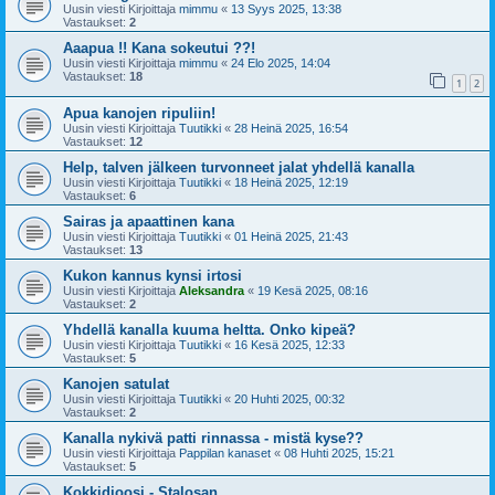
Uusin viesti Kirjoittaja
mimmu
«
13 Syys 2025, 13:38
Vastaukset:
2
Aaapua !! Kana sokeutui ??!
Uusin viesti Kirjoittaja
mimmu
«
24 Elo 2025, 14:04
Vastaukset:
18
1
2
Apua kanojen ripuliin!
Uusin viesti Kirjoittaja
Tuutikki
«
28 Heinä 2025, 16:54
Vastaukset:
12
Help, talven jälkeen turvonneet jalat yhdellä kanalla
Uusin viesti Kirjoittaja
Tuutikki
«
18 Heinä 2025, 12:19
Vastaukset:
6
Sairas ja apaattinen kana
Uusin viesti Kirjoittaja
Tuutikki
«
01 Heinä 2025, 21:43
Vastaukset:
13
Kukon kannus kynsi irtosi
Uusin viesti Kirjoittaja
Aleksandra
«
19 Kesä 2025, 08:16
Vastaukset:
2
Yhdellä kanalla kuuma heltta. Onko kipeä?
Uusin viesti Kirjoittaja
Tuutikki
«
16 Kesä 2025, 12:33
Vastaukset:
5
Kanojen satulat
Uusin viesti Kirjoittaja
Tuutikki
«
20 Huhti 2025, 00:32
Vastaukset:
2
Kanalla nykivä patti rinnassa - mistä kyse??
Uusin viesti Kirjoittaja
Pappilan kanaset
«
08 Huhti 2025, 15:21
Vastaukset:
5
Kokkidioosi - Stalosan