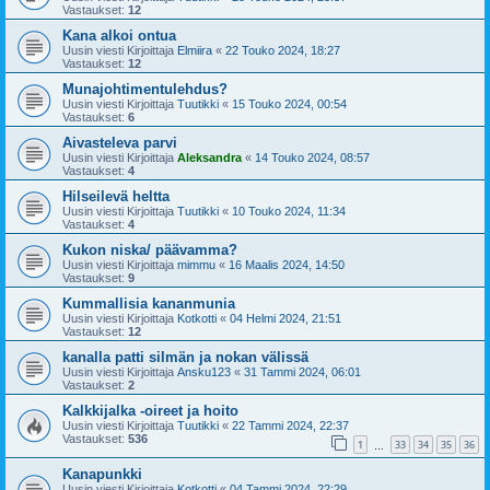
Vastaukset:
12
Kana alkoi ontua
Uusin viesti Kirjoittaja
Elmiira
«
22 Touko 2024, 18:27
Vastaukset:
12
Munajohtimentulehdus?
Uusin viesti Kirjoittaja
Tuutikki
«
15 Touko 2024, 00:54
Vastaukset:
6
Aivasteleva parvi
Uusin viesti Kirjoittaja
Aleksandra
«
14 Touko 2024, 08:57
Vastaukset:
4
Hilseilevä heltta
Uusin viesti Kirjoittaja
Tuutikki
«
10 Touko 2024, 11:34
Vastaukset:
4
Kukon niska/ päävamma?
Uusin viesti Kirjoittaja
mimmu
«
16 Maalis 2024, 14:50
Vastaukset:
9
Kummallisia kananmunia
Uusin viesti Kirjoittaja
Kotkotti
«
04 Helmi 2024, 21:51
Vastaukset:
12
kanalla patti silmän ja nokan välissä
Uusin viesti Kirjoittaja
Ansku123
«
31 Tammi 2024, 06:01
Vastaukset:
2
Kalkkijalka -oireet ja hoito
Uusin viesti Kirjoittaja
Tuutikki
«
22 Tammi 2024, 22:37
Vastaukset:
536
1
33
34
35
36
…
Kanapunkki
Uusin viesti Kirjoittaja
Kotkotti
«
04 Tammi 2024, 22:29