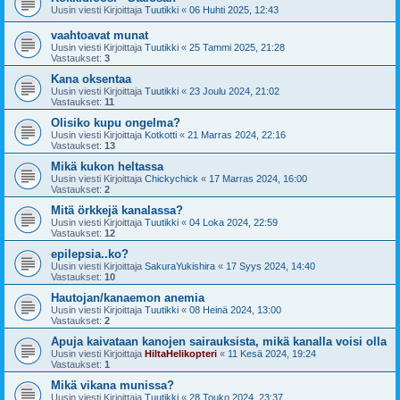
Uusin viesti Kirjoittaja
Tuutikki
«
06 Huhti 2025, 12:43
vaahtoavat munat
Uusin viesti Kirjoittaja
Tuutikki
«
25 Tammi 2025, 21:28
Vastaukset:
3
Kana oksentaa
Uusin viesti Kirjoittaja
Tuutikki
«
23 Joulu 2024, 21:02
Vastaukset:
11
Olisiko kupu ongelma?
Uusin viesti Kirjoittaja
Kotkotti
«
21 Marras 2024, 22:16
Vastaukset:
13
Mikä kukon heltassa
Uusin viesti Kirjoittaja
Chickychick
«
17 Marras 2024, 16:00
Vastaukset:
2
Mitä örkkejä kanalassa?
Uusin viesti Kirjoittaja
Tuutikki
«
04 Loka 2024, 22:59
Vastaukset:
12
epilepsia..ko?
Uusin viesti Kirjoittaja
SakuraYukishira
«
17 Syys 2024, 14:40
Vastaukset:
10
Hautojan/kanaemon anemia
Uusin viesti Kirjoittaja
Tuutikki
«
08 Heinä 2024, 13:00
Vastaukset:
2
Apuja kaivataan kanojen sairauksista, mikä kanalla voisi olla
Uusin viesti Kirjoittaja
HiltaHelikopteri
«
11 Kesä 2024, 19:24
Vastaukset:
1
Mikä vikana munissa?
Uusin viesti Kirjoittaja
Tuutikki
«
28 Touko 2024, 23:37