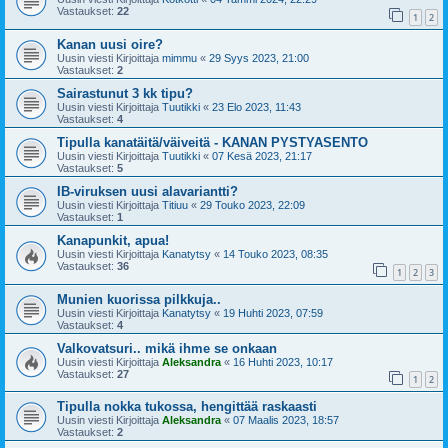
Vastaukset:
22
1
2
Kanan uusi oire?
Uusin viesti Kirjoittaja
mimmu
«
29 Syys 2023, 21:00
Vastaukset:
2
Sairastunut 3 kk tipu?
Uusin viesti Kirjoittaja
Tuutikki
«
23 Elo 2023, 11:43
Vastaukset:
4
Tipulla kanatäitä/väiveitä - KANAN PYSTYASENTO
Uusin viesti Kirjoittaja
Tuutikki
«
07 Kesä 2023, 21:17
Vastaukset:
5
IB-viruksen uusi alavariantti?
Uusin viesti Kirjoittaja
Titiuu
«
29 Touko 2023, 22:09
Vastaukset:
1
Kanapunkit, apua!
Uusin viesti Kirjoittaja
Kanatytsy
«
14 Touko 2023, 08:35
Vastaukset:
36
1
2
3
Munien kuorissa pilkkuja..
Uusin viesti Kirjoittaja
Kanatytsy
«
19 Huhti 2023, 07:59
Vastaukset:
4
Valkovatsuri.. mikä ihme se onkaan
Uusin viesti Kirjoittaja
Aleksandra
«
16 Huhti 2023, 10:17
Vastaukset:
27
1
2
Tipulla nokka tukossa, hengittää raskaasti
Uusin viesti Kirjoittaja
Aleksandra
«
07 Maalis 2023, 18:57
Vastaukset:
2