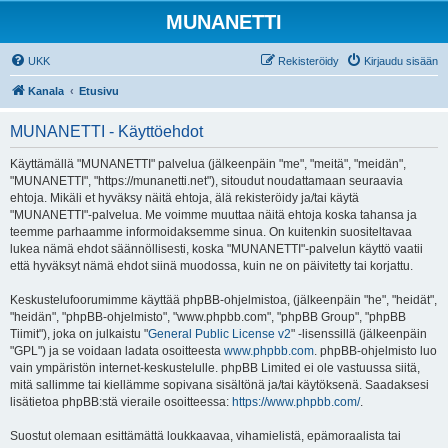
MUNANETTI
UKK
Rekisteröidy
Kirjaudu sisään
Kanala
Etusivu
MUNANETTI - Käyttöehdot
Käyttämällä "MUNANETTI" palvelua (jälkeenpäin "me", "meitä", "meidän",
"MUNANETTI", "https://munanetti.net"), sitoudut noudattamaan seuraavia
ehtoja. Mikäli et hyväksy näitä ehtoja, älä rekisteröidy ja/tai käytä
"MUNANETTI"-palvelua. Me voimme muuttaa näitä ehtoja koska tahansa ja
teemme parhaamme informoidaksemme sinua. On kuitenkin suositeltavaa
lukea nämä ehdot säännöllisesti, koska "MUNANETTI"-palvelun käyttö vaatii
että hyväksyt nämä ehdot siinä muodossa, kuin ne on päivitetty tai korjattu.
Keskustelufoorumimme käyttää phpBB-ohjelmistoa, (jälkeenpäin "he", "heidät",
"heidän", "phpBB-ohjelmisto", "www.phpbb.com", "phpBB Group", "phpBB
Tiimit"), joka on julkaistu "
General Public License v2
" -lisenssillä (jälkeenpäin
"GPL") ja se voidaan ladata osoitteesta
www.phpbb.com
. phpBB-ohjelmisto luo
vain ympäristön internet-keskustelulle. phpBB Limited ei ole vastuussa siitä,
mitä sallimme tai kiellämme sopivana sisältönä ja/tai käytöksenä. Saadaksesi
lisätietoa phpBB:stä vieraile osoitteessa:
https://www.phpbb.com/
.
Suostut olemaan esittämättä loukkaavaa, vihamielistä, epämoraalista tai