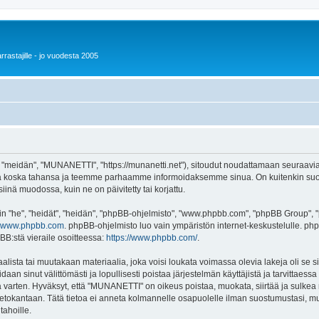
rrastajille - jo vuodesta 2005
eidän", "MUNANETTI", "https://munanetti.net"), sitoudut noudattamaan seuraavia eht
 koska tahansa ja teemme parhaamme informoidaksemme sinua. On kuitenkin suosi
nä muodossa, kuin ne on päivitetty tai korjattu.
"he", "heidät", "heidän", "phpBB-ohjelmisto", "www.phpbb.com", "phpBB Group", "ph
www.phpbb.com
. phpBB-ohjelmisto luo vain ympäristön internet-keskustelulle. php
BB:stä vieraile osoitteessa:
https://www.phpbb.com/
.
alista tai muutakaan materiaalia, joka voisi loukata voimassa olevia lakeja oli s
oidaan sinut välittömästi ja lopullisesti poistaa järjestelmän käyttäjistä ja tarvittaes
 varten. Hyväksyt, että "MUNANETTI" on oikeus poistaa, muokata, siirtää ja sulkea 
an tietokantaan. Tätä tietoa ei anneta kolmannelle osapuolelle ilman suostumustasi
tahoille.