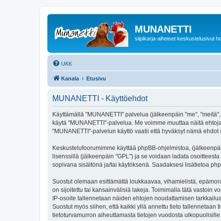
MUNANETTI
siipikarja-aiheiset keskustelusivut ha
UKK
Kanala
Etusivu
MUNANETTI - Käyttöehdot
Käyttämällä "MUNANETTI" palvelua (jälkeenpäin "me", "meitä", "m
käytä "MUNANETTI"-palvelua. Me voimme muuttaa näitä ehtoja
"MUNANETTI"-palvelun käyttö vaatii että hyväksyt nämä ehdot sii
Keskustelufoorumimme käyttää phpBB-ohjelmistoa, (jälkeenpäin 
lisenssillä (jälkeenpäin "GPL") ja se voidaan ladata osoitteesta
sopivana sisältönä ja/tai käytöksenä. Saadaksesi lisätietoa php
Suostut olemaan esittämättä loukkaavaa, vihamielistä, epämora
on sijoitettu tai kansainvälisiä lakeja. Toimimalla tätä vastoin v
IP-osoite tallennetaan näiden ehtojen noudattamisen tarkkailua
Suostut myös siihen, että kaikki yllä annettu tieto tallenneta
tietoturvamurron aiheuttamasta tietojen vuodosta ulkopuolisille 