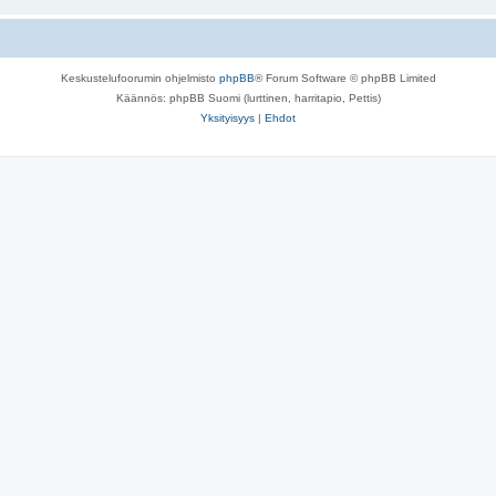
Keskustelufoorumin ohjelmisto
phpBB
® Forum Software © phpBB Limited
Käännös: phpBB Suomi (lurttinen, harritapio, Pettis)
Yksityisyys
|
Ehdot