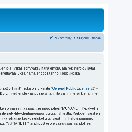
Rekisteröidy
Kirjaudu sisään
oja. Mikäli et hyväksy näitä ehtoja, älä rekisteröidy ja/tai
teltavaa lukea nämä ehdot säännöllisesti, koska
pBB Tiimit"), joka on julkaistu "
General Public License v2
" -
BB Limited ei ole vastuussa siitä, mitä sallimme tai kiellämme
e sitten omassa maassasi, se maa, johon "MUNANETTI"-palvelin
sa internet-yhteydentarjoajaasi otetaan yhteyttä. Kaikkien viestien
mikä tahansa keskusteluketju tai viesti niin halutessamme.
, mutta "MUNANETTI" tai phpBB ei ole vastuussa mahdollisen