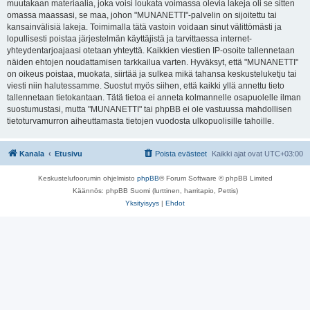
muutakaan materiaalia, joka voisi loukata voimassa olevia lakeja oli se sitten
omassa maassasi, se maa, johon "MUNANETTI"-palvelin on sijoitettu tai
kansainvälisiä lakeja. Toimimalla tätä vastoin voidaan sinut välittömästi ja
lopullisesti poistaa järjestelmän käyttäjistä ja tarvittaessa internet-
yhteydentarjoajaasi otetaan yhteyttä. Kaikkien viestien IP-osoite tallennetaan
näiden ehtojen noudattamisen tarkkailua varten. Hyväksyt, että "MUNANETTI"
on oikeus poistaa, muokata, siirtää ja sulkea mikä tahansa keskusteluketju tai
viesti niin halutessamme. Suostut myös siihen, että kaikki yllä annettu tieto
tallennetaan tietokantaan. Tätä tietoa ei anneta kolmannelle osapuolelle ilman
suostumustasi, mutta "MUNANETTI" tai phpBB ei ole vastuussa mahdollisen
tietoturvamurron aiheuttamasta tietojen vuodosta ulkopuolisille tahoille.
Kanala
Etusivu
Poista evästeet
Kaikki ajat ovat
UTC+03:00
Keskustelufoorumin ohjelmisto
phpBB
® Forum Software © phpBB Limited
Käännös: phpBB Suomi (lurttinen, harritapio, Pettis)
Yksityisyys
|
Ehdot