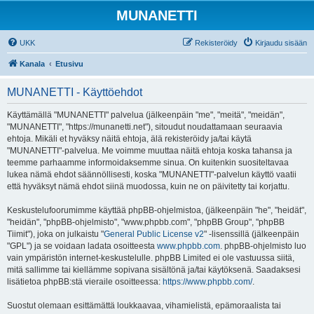
MUNANETTI
UKK
Rekisteröidy
Kirjaudu sisään
Kanala
Etusivu
MUNANETTI - Käyttöehdot
Käyttämällä "MUNANETTI" palvelua (jälkeenpäin "me", "meitä", "meidän",
"MUNANETTI", "https://munanetti.net"), sitoudut noudattamaan seuraavia
ehtoja. Mikäli et hyväksy näitä ehtoja, älä rekisteröidy ja/tai käytä
"MUNANETTI"-palvelua. Me voimme muuttaa näitä ehtoja koska tahansa ja
teemme parhaamme informoidaksemme sinua. On kuitenkin suositeltavaa
lukea nämä ehdot säännöllisesti, koska "MUNANETTI"-palvelun käyttö vaatii
että hyväksyt nämä ehdot siinä muodossa, kuin ne on päivitetty tai korjattu.
Keskustelufoorumimme käyttää phpBB-ohjelmistoa, (jälkeenpäin "he", "heidät",
"heidän", "phpBB-ohjelmisto", "www.phpbb.com", "phpBB Group", "phpBB
Tiimit"), joka on julkaistu "
General Public License v2
" -lisenssillä (jälkeenpäin
"GPL") ja se voidaan ladata osoitteesta
www.phpbb.com
. phpBB-ohjelmisto luo
vain ympäristön internet-keskustelulle. phpBB Limited ei ole vastuussa siitä,
mitä sallimme tai kiellämme sopivana sisältönä ja/tai käytöksenä. Saadaksesi
lisätietoa phpBB:stä vieraile osoitteessa:
https://www.phpbb.com/
.
Suostut olemaan esittämättä loukkaavaa, vihamielistä, epämoraalista tai