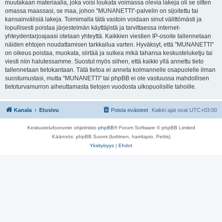
muutakaan materiaalia, joka voisi loukata voimassa olevia lakeja oli se sitten
omassa maassasi, se maa, johon "MUNANETTI"-palvelin on sijoitettu tai
kansainvälisiä lakeja. Toimimalla tätä vastoin voidaan sinut välittömästi ja
lopullisesti poistaa järjestelmän käyttäjistä ja tarvittaessa internet-
yhteydentarjoajaasi otetaan yhteyttä. Kaikkien viestien IP-osoite tallennetaan
näiden ehtojen noudattamisen tarkkailua varten. Hyväksyt, että "MUNANETTI"
on oikeus poistaa, muokata, siirtää ja sulkea mikä tahansa keskusteluketju tai
viesti niin halutessamme. Suostut myös siihen, että kaikki yllä annettu tieto
tallennetaan tietokantaan. Tätä tietoa ei anneta kolmannelle osapuolelle ilman
suostumustasi, mutta "MUNANETTI" tai phpBB ei ole vastuussa mahdollisen
tietoturvamurron aiheuttamasta tietojen vuodosta ulkopuolisille tahoille.
Kanala
Etusivu
Poista evästeet
Kaikki ajat ovat
UTC+03:00
Keskustelufoorumin ohjelmisto
phpBB
® Forum Software © phpBB Limited
Käännös: phpBB Suomi (lurttinen, harritapio, Pettis)
Yksityisyys
|
Ehdot