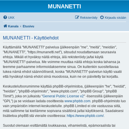
MUNANETTI
UKK
Rekisteröidy
Kirjaudu sisään
Kanala
Etusivu
MUNANETTI - Käyttöehdot
Käyttämällä "MUNANETTI" palvelua (jälkeenpäin "me", "meitä", "meidän",
"MUNANETTI", "https://munanetti.net"), sitoudut noudattamaan seuraavia
ehtoja. Mikäli et hyväksy näitä ehtoja, älä rekisteröidy ja/tai käytä
"MUNANETTI"-palvelua. Me voimme muuttaa näitä ehtoja koska tahansa ja
teemme parhaamme informoidaksemme sinua. On kuitenkin suositeltavaa
lukea nämä ehdot säännöllisesti, koska "MUNANETTI"-palvelun käyttö vaatii
että hyväksyt nämä ehdot siinä muodossa, kuin ne on päivitetty tai korjattu.
Keskustelufoorumimme käyttää phpBB-ohjelmistoa, (jälkeenpäin "he", "heidät",
"heidän", "phpBB-ohjelmisto", "www.phpbb.com", "phpBB Group", "phpBB
Tiimit"), joka on julkaistu "
General Public License v2
" -lisenssillä (jälkeenpäin
"GPL") ja se voidaan ladata osoitteesta
www.phpbb.com
. phpBB-ohjelmisto luo
vain ympäristön internet-keskustelulle. phpBB Limited ei ole vastuussa siitä,
mitä sallimme tai kiellämme sopivana sisältönä ja/tai käytöksenä. Saadaksesi
lisätietoa phpBB:stä vieraile osoitteessa:
https://www.phpbb.com/
.
Suostut olemaan esittämättä loukkaavaa, vihamielistä, epämoraalista tai