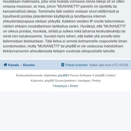
muutakaan materiaalia, joka voisi loukata voimassa olevia lakeja oli se sitten
omassa maassasi, se maa, johon "MUNANETTI"-palvelin on sijoitettu tai
kansainvälisiä lakeja. Toimimalla tätä vastoin voidaan sinut välittömästi ja
lopullisesti poistaa järjestelmän käyttäjistä ja tarvittaessa internet-
yhteydentarjoajaasi otetaan yhteyttä. Kaikkien viestien IP-osoite tallennetaan
näiden ehtojen noudattamisen tarkkailua varten. Hyväksyt, että "MUNANETTI"
on oikeus poistaa, muokata, siirtää ja sulkea mikä tahansa keskusteluketju tai
viesti niin halutessamme. Suostut myös siihen, että kaikki yllä annettu tieto
tallennetaan tietokantaan. Tätä tietoa ei anneta kolmannelle osapuolelle ilman
suostumustasi, mutta "MUNANETTI" tai phpBB ei ole vastuussa mahdollisen
tietoturvamurron aiheuttamasta tietojen vuodosta ulkopuolisille tahoille.
Kanala
Etusivu
Poista evästeet
Kaikki ajat ovat
UTC+03:00
Keskustelufoorumin ohjelmisto
phpBB
® Forum Software © phpBB Limited
Käännös: phpBB Suomi (lurttinen, harritapio, Pettis)
Yksityisyys
|
Ehdot