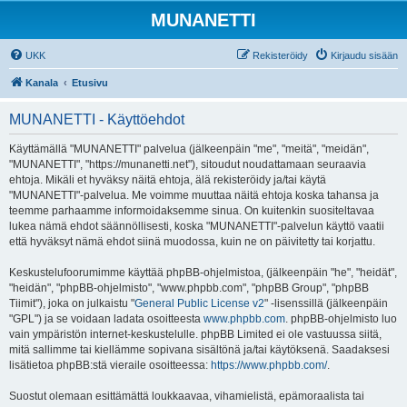
MUNANETTI
UKK
Rekisteröidy
Kirjaudu sisään
Kanala
Etusivu
MUNANETTI - Käyttöehdot
Käyttämällä "MUNANETTI" palvelua (jälkeenpäin "me", "meitä", "meidän",
"MUNANETTI", "https://munanetti.net"), sitoudut noudattamaan seuraavia
ehtoja. Mikäli et hyväksy näitä ehtoja, älä rekisteröidy ja/tai käytä
"MUNANETTI"-palvelua. Me voimme muuttaa näitä ehtoja koska tahansa ja
teemme parhaamme informoidaksemme sinua. On kuitenkin suositeltavaa
lukea nämä ehdot säännöllisesti, koska "MUNANETTI"-palvelun käyttö vaatii
että hyväksyt nämä ehdot siinä muodossa, kuin ne on päivitetty tai korjattu.
Keskustelufoorumimme käyttää phpBB-ohjelmistoa, (jälkeenpäin "he", "heidät",
"heidän", "phpBB-ohjelmisto", "www.phpbb.com", "phpBB Group", "phpBB
Tiimit"), joka on julkaistu "
General Public License v2
" -lisenssillä (jälkeenpäin
"GPL") ja se voidaan ladata osoitteesta
www.phpbb.com
. phpBB-ohjelmisto luo
vain ympäristön internet-keskustelulle. phpBB Limited ei ole vastuussa siitä,
mitä sallimme tai kiellämme sopivana sisältönä ja/tai käytöksenä. Saadaksesi
lisätietoa phpBB:stä vieraile osoitteessa:
https://www.phpbb.com/
.
Suostut olemaan esittämättä loukkaavaa, vihamielistä, epämoraalista tai