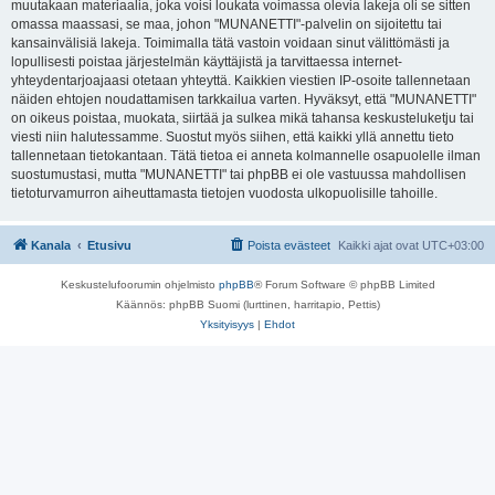
muutakaan materiaalia, joka voisi loukata voimassa olevia lakeja oli se sitten
omassa maassasi, se maa, johon "MUNANETTI"-palvelin on sijoitettu tai
kansainvälisiä lakeja. Toimimalla tätä vastoin voidaan sinut välittömästi ja
lopullisesti poistaa järjestelmän käyttäjistä ja tarvittaessa internet-
yhteydentarjoajaasi otetaan yhteyttä. Kaikkien viestien IP-osoite tallennetaan
näiden ehtojen noudattamisen tarkkailua varten. Hyväksyt, että "MUNANETTI"
on oikeus poistaa, muokata, siirtää ja sulkea mikä tahansa keskusteluketju tai
viesti niin halutessamme. Suostut myös siihen, että kaikki yllä annettu tieto
tallennetaan tietokantaan. Tätä tietoa ei anneta kolmannelle osapuolelle ilman
suostumustasi, mutta "MUNANETTI" tai phpBB ei ole vastuussa mahdollisen
tietoturvamurron aiheuttamasta tietojen vuodosta ulkopuolisille tahoille.
Kanala
Etusivu
Poista evästeet
Kaikki ajat ovat
UTC+03:00
Keskustelufoorumin ohjelmisto
phpBB
® Forum Software © phpBB Limited
Käännös: phpBB Suomi (lurttinen, harritapio, Pettis)
Yksityisyys
|
Ehdot