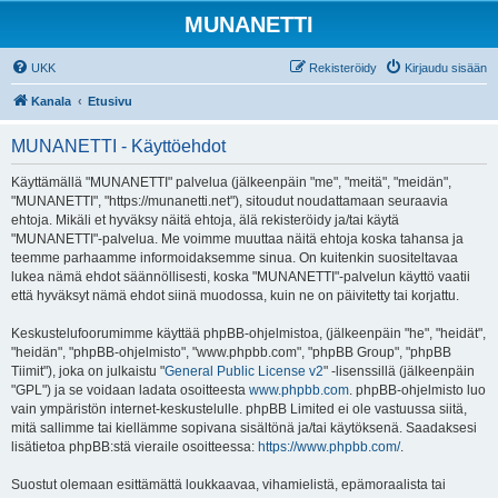
MUNANETTI
UKK
Rekisteröidy
Kirjaudu sisään
Kanala
Etusivu
MUNANETTI - Käyttöehdot
Käyttämällä "MUNANETTI" palvelua (jälkeenpäin "me", "meitä", "meidän",
"MUNANETTI", "https://munanetti.net"), sitoudut noudattamaan seuraavia
ehtoja. Mikäli et hyväksy näitä ehtoja, älä rekisteröidy ja/tai käytä
"MUNANETTI"-palvelua. Me voimme muuttaa näitä ehtoja koska tahansa ja
teemme parhaamme informoidaksemme sinua. On kuitenkin suositeltavaa
lukea nämä ehdot säännöllisesti, koska "MUNANETTI"-palvelun käyttö vaatii
että hyväksyt nämä ehdot siinä muodossa, kuin ne on päivitetty tai korjattu.
Keskustelufoorumimme käyttää phpBB-ohjelmistoa, (jälkeenpäin "he", "heidät",
"heidän", "phpBB-ohjelmisto", "www.phpbb.com", "phpBB Group", "phpBB
Tiimit"), joka on julkaistu "
General Public License v2
" -lisenssillä (jälkeenpäin
"GPL") ja se voidaan ladata osoitteesta
www.phpbb.com
. phpBB-ohjelmisto luo
vain ympäristön internet-keskustelulle. phpBB Limited ei ole vastuussa siitä,
mitä sallimme tai kiellämme sopivana sisältönä ja/tai käytöksenä. Saadaksesi
lisätietoa phpBB:stä vieraile osoitteessa:
https://www.phpbb.com/
.
Suostut olemaan esittämättä loukkaavaa, vihamielistä, epämoraalista tai