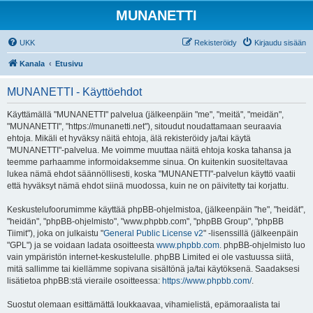
MUNANETTI
UKK
Rekisteröidy
Kirjaudu sisään
Kanala
Etusivu
MUNANETTI - Käyttöehdot
Käyttämällä "MUNANETTI" palvelua (jälkeenpäin "me", "meitä", "meidän",
"MUNANETTI", "https://munanetti.net"), sitoudut noudattamaan seuraavia
ehtoja. Mikäli et hyväksy näitä ehtoja, älä rekisteröidy ja/tai käytä
"MUNANETTI"-palvelua. Me voimme muuttaa näitä ehtoja koska tahansa ja
teemme parhaamme informoidaksemme sinua. On kuitenkin suositeltavaa
lukea nämä ehdot säännöllisesti, koska "MUNANETTI"-palvelun käyttö vaatii
että hyväksyt nämä ehdot siinä muodossa, kuin ne on päivitetty tai korjattu.
Keskustelufoorumimme käyttää phpBB-ohjelmistoa, (jälkeenpäin "he", "heidät",
"heidän", "phpBB-ohjelmisto", "www.phpbb.com", "phpBB Group", "phpBB
Tiimit"), joka on julkaistu "
General Public License v2
" -lisenssillä (jälkeenpäin
"GPL") ja se voidaan ladata osoitteesta
www.phpbb.com
. phpBB-ohjelmisto luo
vain ympäristön internet-keskustelulle. phpBB Limited ei ole vastuussa siitä,
mitä sallimme tai kiellämme sopivana sisältönä ja/tai käytöksenä. Saadaksesi
lisätietoa phpBB:stä vieraile osoitteessa:
https://www.phpbb.com/
.
Suostut olemaan esittämättä loukkaavaa, vihamielistä, epämoraalista tai