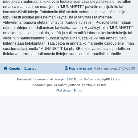
muutakaan materiaalia, joka voisi loukata voimassa olevia lakeja oli se sitten
omassa maassasi, se maa, johon "MUNANETTI"-palvelin on sijoitettu tai
kansainvälisiä lakeja. Toimimalla tätä vastoin voidaan sinut välittömästi ja
lopullisesti poistaa järjestelmän käyttäjistä ja tarvittaessa internet-
yhteydentarjoajaasi otetaan yhteyttä. Kaikkien viestien IP-osoite tallennetaan
näiden ehtojen noudattamisen tarkkailua varten. Hyväksyt, että "MUNANETTI"
on oikeus poistaa, muokata, siirtää ja sulkea mikä tahansa keskusteluketju tai
viesti niin halutessamme. Suostut myös siihen, että kaikki yllä annettu tieto
tallennetaan tietokantaan. Tätä tietoa ei anneta kolmannelle osapuolelle ilman
suostumustasi, mutta "MUNANETTI" tai phpBB ei ole vastuussa mahdollisen
tietoturvamurron aiheuttamasta tietojen vuodosta ulkopuolisille tahoille.
Kanala
Etusivu
Poista evästeet
Kaikki ajat ovat
UTC+03:00
Keskustelufoorumin ohjelmisto
phpBB
® Forum Software © phpBB Limited
Käännös: phpBB Suomi (lurttinen, harritapio, Pettis)
Yksityisyys
|
Ehdot