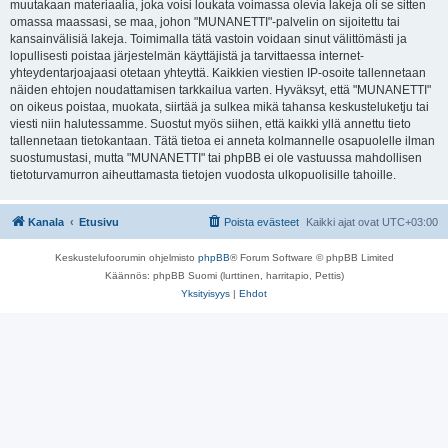
muutakaan materiaalia, joka voisi loukata voimassa olevia lakeja oli se sitten
omassa maassasi, se maa, johon "MUNANETTI"-palvelin on sijoitettu tai
kansainvälisiä lakeja. Toimimalla tätä vastoin voidaan sinut välittömästi ja
lopullisesti poistaa järjestelmän käyttäjistä ja tarvittaessa internet-
yhteydentarjoajaasi otetaan yhteyttä. Kaikkien viestien IP-osoite tallennetaan
näiden ehtojen noudattamisen tarkkailua varten. Hyväksyt, että "MUNANETTI"
on oikeus poistaa, muokata, siirtää ja sulkea mikä tahansa keskusteluketju tai
viesti niin halutessamme. Suostut myös siihen, että kaikki yllä annettu tieto
tallennetaan tietokantaan. Tätä tietoa ei anneta kolmannelle osapuolelle ilman
suostumustasi, mutta "MUNANETTI" tai phpBB ei ole vastuussa mahdollisen
tietoturvamurron aiheuttamasta tietojen vuodosta ulkopuolisille tahoille.
Kanala
Etusivu
Poista evästeet
Kaikki ajat ovat
UTC+03:00
Keskustelufoorumin ohjelmisto
phpBB
® Forum Software © phpBB Limited
Käännös: phpBB Suomi (lurttinen, harritapio, Pettis)
Yksityisyys
|
Ehdot