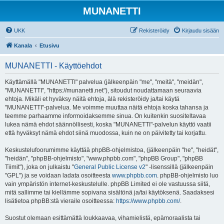
MUNANETTI
UKK
Rekisteröidy
Kirjaudu sisään
Kanala
Etusivu
MUNANETTI - Käyttöehdot
Käyttämällä "MUNANETTI" palvelua (jälkeenpäin "me", "meitä", "meidän",
"MUNANETTI", "https://munanetti.net"), sitoudut noudattamaan seuraavia
ehtoja. Mikäli et hyväksy näitä ehtoja, älä rekisteröidy ja/tai käytä
"MUNANETTI"-palvelua. Me voimme muuttaa näitä ehtoja koska tahansa ja
teemme parhaamme informoidaksemme sinua. On kuitenkin suositeltavaa
lukea nämä ehdot säännöllisesti, koska "MUNANETTI"-palvelun käyttö vaatii
että hyväksyt nämä ehdot siinä muodossa, kuin ne on päivitetty tai korjattu.
Keskustelufoorumimme käyttää phpBB-ohjelmistoa, (jälkeenpäin "he", "heidät",
"heidän", "phpBB-ohjelmisto", "www.phpbb.com", "phpBB Group", "phpBB
Tiimit"), joka on julkaistu "
General Public License v2
" -lisenssillä (jälkeenpäin
"GPL") ja se voidaan ladata osoitteesta
www.phpbb.com
. phpBB-ohjelmisto luo
vain ympäristön internet-keskustelulle. phpBB Limited ei ole vastuussa siitä,
mitä sallimme tai kiellämme sopivana sisältönä ja/tai käytöksenä. Saadaksesi
lisätietoa phpBB:stä vieraile osoitteessa:
https://www.phpbb.com/
.
Suostut olemaan esittämättä loukkaavaa, vihamielistä, epämoraalista tai