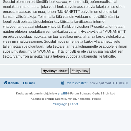
Suostut olemaan esittämättä loukkaavaa, vihamielistä, epämoraalista tai
muutakaan materiaalia, joka voisi loukata voimassa olevia lakeja oli se sitten
omassa maassasi, se maa, johon "MUNANETTI"-palvelin on sijoitettu tai
kansainvälisiä lakeja. Toimimalla tätä vastoin voidaan sinut välittömästi ja
lopullisesti poistaa järjestelmän käyttäjistä ja tarvittaessa internet-
yhteydentarjoajaasi otetaan yhteyttä. Kaikkien viestien IP-osoite tallennetaan
näiden ehtojen noudattamisen tarkkailua varten. Hyväksyt, että "MUNANETTI"
on oikeus poistaa, muokata, siirtää ja sulkea mikä tahansa keskusteluketju tai
viesti niin halutessamme. Suostut myös siihen, että kaikki yllä annettu tieto
tallennetaan tietokantaan. Tätä tietoa ei anneta kolmannelle osapuolelle ilman
suostumustasi, mutta "MUNANETTI" tai phpBB ei ole vastuussa mahdollisen
tietoturvamurron aiheuttamasta tietojen vuodosta ulkopuolisille tahoille.
Kanala
Etusivu
Poista evästeet
Kaikki ajat ovat
UTC+03:00
Keskustelufoorumin ohjelmisto
phpBB
® Forum Software © phpBB Limited
Käännös: phpBB Suomi (lurttinen, harritapio, Pettis)
Yksityisyys
|
Ehdot