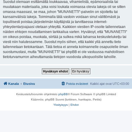
Suostut olemaan esittämättä loukkaavaa, vihamielistä, epämoraalista tai
muutakaan materiaalia, joka voisi loukata voimassa olevia lakeja oli se sitten
omassa maassasi, se maa, johon "MUNANETTI"-palvelin on sijoitettu tai
kansainvälisiä lakeja. Toimimalla tätä vastoin voidaan sinut välittömästi ja
lopullisesti poistaa järjestelmän käyttäjistä ja tarvittaessa internet-
yhteydentarjoajaasi otetaan yhteyttä. Kaikkien viestien IP-osoite tallennetaan
näiden ehtojen noudattamisen tarkkailua varten. Hyväksyt, että "MUNANETTI"
on oikeus poistaa, muokata, siirtää ja sulkea mikä tahansa keskusteluketju tai
viesti niin halutessamme. Suostut myös siihen, että kaikki yllä annettu tieto
tallennetaan tietokantaan. Tätä tietoa ei anneta kolmannelle osapuolelle ilman
suostumustasi, mutta "MUNANETTI" tai phpBB ei ole vastuussa mahdollisen
tietoturvamurron aiheuttamasta tietojen vuodosta ulkopuolisille tahoille.
Kanala
Etusivu
Poista evästeet
Kaikki ajat ovat
UTC+03:00
Keskustelufoorumin ohjelmisto
phpBB
® Forum Software © phpBB Limited
Käännös: phpBB Suomi (lurttinen, harritapio, Pettis)
Yksityisyys
|
Ehdot