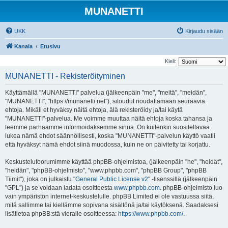
MUNANETTI
UKK
Kirjaudu sisään
Kanala
Etusivu
Kieli:
MUNANETTI - Rekisteröityminen
Käyttämällä "MUNANETTI" palvelua (jälkeenpäin "me", "meitä", "meidän",
"MUNANETTI", "https://munanetti.net"), sitoudut noudattamaan seuraavia
ehtoja. Mikäli et hyväksy näitä ehtoja, älä rekisteröidy ja/tai käytä
"MUNANETTI"-palvelua. Me voimme muuttaa näitä ehtoja koska tahansa ja
teemme parhaamme informoidaksemme sinua. On kuitenkin suositeltavaa
lukea nämä ehdot säännöllisesti, koska "MUNANETTI"-palvelun käyttö vaatii
että hyväksyt nämä ehdot siinä muodossa, kuin ne on päivitetty tai korjattu.
Keskustelufoorumimme käyttää phpBB-ohjelmistoa, (jälkeenpäin "he", "heidät",
"heidän", "phpBB-ohjelmisto", "www.phpbb.com", "phpBB Group", "phpBB
Tiimit"), joka on julkaistu "
General Public License v2
" -lisenssillä (jälkeenpäin
"GPL") ja se voidaan ladata osoitteesta
www.phpbb.com
. phpBB-ohjelmisto luo
vain ympäristön internet-keskustelulle. phpBB Limited ei ole vastuussa siitä,
mitä sallimme tai kiellämme sopivana sisältönä ja/tai käytöksenä. Saadaksesi
lisätietoa phpBB:stä vieraile osoitteessa:
https://www.phpbb.com/
.