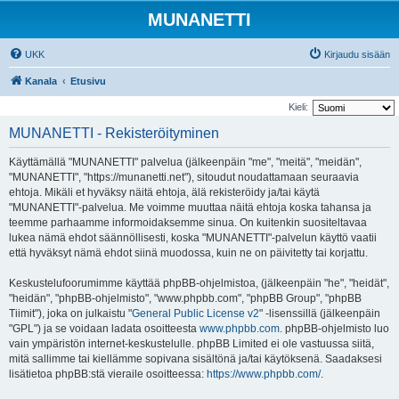
MUNANETTI
UKK
Kirjaudu sisään
Kanala
Etusivu
Kieli:
MUNANETTI - Rekisteröityminen
Käyttämällä "MUNANETTI" palvelua (jälkeenpäin "me", "meitä", "meidän",
"MUNANETTI", "https://munanetti.net"), sitoudut noudattamaan seuraavia
ehtoja. Mikäli et hyväksy näitä ehtoja, älä rekisteröidy ja/tai käytä
"MUNANETTI"-palvelua. Me voimme muuttaa näitä ehtoja koska tahansa ja
teemme parhaamme informoidaksemme sinua. On kuitenkin suositeltavaa
lukea nämä ehdot säännöllisesti, koska "MUNANETTI"-palvelun käyttö vaatii
että hyväksyt nämä ehdot siinä muodossa, kuin ne on päivitetty tai korjattu.
Keskustelufoorumimme käyttää phpBB-ohjelmistoa, (jälkeenpäin "he", "heidät",
"heidän", "phpBB-ohjelmisto", "www.phpbb.com", "phpBB Group", "phpBB
Tiimit"), joka on julkaistu "
General Public License v2
" -lisenssillä (jälkeenpäin
"GPL") ja se voidaan ladata osoitteesta
www.phpbb.com
. phpBB-ohjelmisto luo
vain ympäristön internet-keskustelulle. phpBB Limited ei ole vastuussa siitä,
mitä sallimme tai kiellämme sopivana sisältönä ja/tai käytöksenä. Saadaksesi
lisätietoa phpBB:stä vieraile osoitteessa:
https://www.phpbb.com/
.