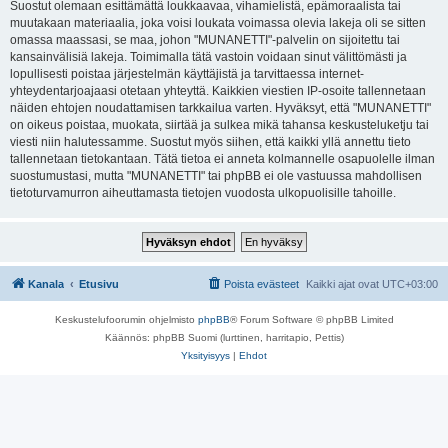
Suostut olemaan esittämättä loukkaavaa, vihamielistä, epämoraalista tai
muutakaan materiaalia, joka voisi loukata voimassa olevia lakeja oli se sitten
omassa maassasi, se maa, johon "MUNANETTI"-palvelin on sijoitettu tai
kansainvälisiä lakeja. Toimimalla tätä vastoin voidaan sinut välittömästi ja
lopullisesti poistaa järjestelmän käyttäjistä ja tarvittaessa internet-
yhteydentarjoajaasi otetaan yhteyttä. Kaikkien viestien IP-osoite tallennetaan
näiden ehtojen noudattamisen tarkkailua varten. Hyväksyt, että "MUNANETTI"
on oikeus poistaa, muokata, siirtää ja sulkea mikä tahansa keskusteluketju tai
viesti niin halutessamme. Suostut myös siihen, että kaikki yllä annettu tieto
tallennetaan tietokantaan. Tätä tietoa ei anneta kolmannelle osapuolelle ilman
suostumustasi, mutta "MUNANETTI" tai phpBB ei ole vastuussa mahdollisen
tietoturvamurron aiheuttamasta tietojen vuodosta ulkopuolisille tahoille.
Kanala
Etusivu
Poista evästeet
Kaikki ajat ovat
UTC+03:00
Keskustelufoorumin ohjelmisto
phpBB
® Forum Software © phpBB Limited
Käännös: phpBB Suomi (lurttinen, harritapio, Pettis)
Yksityisyys
|
Ehdot