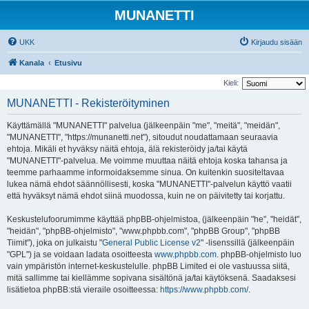
MUNANETTI
UKK
Kirjaudu sisään
Kanala
Etusivu
Kieli:
MUNANETTI - Rekisteröityminen
Käyttämällä "MUNANETTI" palvelua (jälkeenpäin "me", "meitä", "meidän",
"MUNANETTI", "https://munanetti.net"), sitoudut noudattamaan seuraavia
ehtoja. Mikäli et hyväksy näitä ehtoja, älä rekisteröidy ja/tai käytä
"MUNANETTI"-palvelua. Me voimme muuttaa näitä ehtoja koska tahansa ja
teemme parhaamme informoidaksemme sinua. On kuitenkin suositeltavaa
lukea nämä ehdot säännöllisesti, koska "MUNANETTI"-palvelun käyttö vaatii
että hyväksyt nämä ehdot siinä muodossa, kuin ne on päivitetty tai korjattu.
Keskustelufoorumimme käyttää phpBB-ohjelmistoa, (jälkeenpäin "he", "heidät",
"heidän", "phpBB-ohjelmisto", "www.phpbb.com", "phpBB Group", "phpBB
Tiimit"), joka on julkaistu "
General Public License v2
" -lisenssillä (jälkeenpäin
"GPL") ja se voidaan ladata osoitteesta
www.phpbb.com
. phpBB-ohjelmisto luo
vain ympäristön internet-keskustelulle. phpBB Limited ei ole vastuussa siitä,
mitä sallimme tai kiellämme sopivana sisältönä ja/tai käytöksenä. Saadaksesi
lisätietoa phpBB:stä vieraile osoitteessa:
https://www.phpbb.com/
.