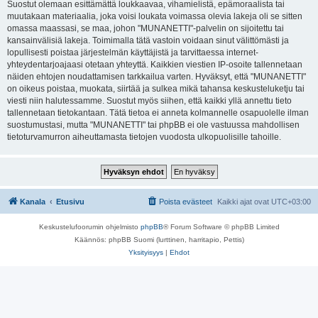
Suostut olemaan esittämättä loukkaavaa, vihamielistä, epämoraalista tai
muutakaan materiaalia, joka voisi loukata voimassa olevia lakeja oli se sitten
omassa maassasi, se maa, johon "MUNANETTI"-palvelin on sijoitettu tai
kansainvälisiä lakeja. Toimimalla tätä vastoin voidaan sinut välittömästi ja
lopullisesti poistaa järjestelmän käyttäjistä ja tarvittaessa internet-
yhteydentarjoajaasi otetaan yhteyttä. Kaikkien viestien IP-osoite tallennetaan
näiden ehtojen noudattamisen tarkkailua varten. Hyväksyt, että "MUNANETTI"
on oikeus poistaa, muokata, siirtää ja sulkea mikä tahansa keskusteluketju tai
viesti niin halutessamme. Suostut myös siihen, että kaikki yllä annettu tieto
tallennetaan tietokantaan. Tätä tietoa ei anneta kolmannelle osapuolelle ilman
suostumustasi, mutta "MUNANETTI" tai phpBB ei ole vastuussa mahdollisen
tietoturvamurron aiheuttamasta tietojen vuodosta ulkopuolisille tahoille.
Kanala
Etusivu
Poista evästeet
Kaikki ajat ovat
UTC+03:00
Keskustelufoorumin ohjelmisto
phpBB
® Forum Software © phpBB Limited
Käännös: phpBB Suomi (lurttinen, harritapio, Pettis)
Yksityisyys
|
Ehdot