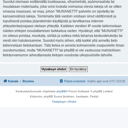
Suostut olemaan esittämättä loukkaavaa, vihamielistä, epämoraalista tai
muutakaan materiaalia, joka voisi loukata voimassa olevia lakeja oli se sitten
omassa maassasi, se maa, johon "MUNANETTI"-palvelin on sijoitettu tai
kansainvälisiä lakeja. Toimimalla tätä vastoin voidaan sinut välittömästi ja
lopullisesti poistaa järjestelmän käyttäjistä ja tarvittaessa internet-
yhteydentarjoajaasi otetaan yhteyttä. Kaikkien viestien IP-osoite tallennetaan
näiden ehtojen noudattamisen tarkkailua varten. Hyväksyt, että "MUNANETTI"
on oikeus poistaa, muokata, siirtää ja sulkea mikä tahansa keskusteluketju tai
viesti niin halutessamme. Suostut myös siihen, että kaikki yllä annettu tieto
tallennetaan tietokantaan. Tätä tietoa ei anneta kolmannelle osapuolelle ilman
suostumustasi, mutta "MUNANETTI" tai phpBB ei ole vastuussa mahdollisen
tietoturvamurron aiheuttamasta tietojen vuodosta ulkopuolisille tahoille.
Kanala
Etusivu
Poista evästeet
Kaikki ajat ovat
UTC+03:00
Keskustelufoorumin ohjelmisto
phpBB
® Forum Software © phpBB Limited
Käännös: phpBB Suomi (lurttinen, harritapio, Pettis)
Yksityisyys
|
Ehdot