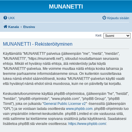
MUNANETTI
UKK
Kirjaudu sisään
Kanala
Etusivu
Kieli:
MUNANETTI - Rekisteröityminen
Käyttämällä "MUNANETTI" palvelua (jälkeenpäin "me", "meitä", "meidän",
"MUNANETTI", "https://munanetti.net"), sitoudut noudattamaan seuraavia
ehtoja. Mikäli et hyväksy näitä ehtoja, älä rekisteröidy ja/tai käytä
"MUNANETTI"-palvelua. Me voimme muuttaa näitä ehtoja koska tahansa ja
teemme parhaamme informoidaksemme sinua. On kuitenkin suositeltavaa
lukea nämä ehdot säännöllisesti, koska "MUNANETTI"-palvelun käyttö vaatii
että hyväksyt nämä ehdot siinä muodossa, kuin ne on päivitetty tai korjattu.
Keskustelufoorumimme käyttää phpBB-ohjelmistoa, (jälkeenpäin "he", "heidät",
"heidän", "phpBB-ohjelmisto", "www.phpbb.com", "phpBB Group", "phpBB
Tiimit"), joka on julkaistu "
General Public License v2
" -lisenssillä (jälkeenpäin
"GPL") ja se voidaan ladata osoitteesta
www.phpbb.com
. phpBB-ohjelmisto luo
vain ympäristön internet-keskustelulle. phpBB Limited ei ole vastuussa siitä,
mitä sallimme tai kiellämme sopivana sisältönä ja/tai käytöksenä. Saadaksesi
lisätietoa phpBB:stä vieraile osoitteessa:
https://www.phpbb.com/
.