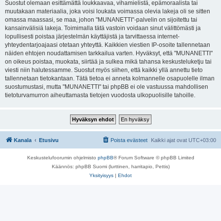
Suostut olemaan esittämättä loukkaavaa, vihamielistä, epämoraalista tai
muutakaan materiaalia, joka voisi loukata voimassa olevia lakeja oli se sitten
omassa maassasi, se maa, johon "MUNANETTI"-palvelin on sijoitettu tai
kansainvälisiä lakeja. Toimimalla tätä vastoin voidaan sinut välittömästi ja
lopullisesti poistaa järjestelmän käyttäjistä ja tarvittaessa internet-
yhteydentarjoajaasi otetaan yhteyttä. Kaikkien viestien IP-osoite tallennetaan
näiden ehtojen noudattamisen tarkkailua varten. Hyväksyt, että "MUNANETTI"
on oikeus poistaa, muokata, siirtää ja sulkea mikä tahansa keskusteluketju tai
viesti niin halutessamme. Suostut myös siihen, että kaikki yllä annettu tieto
tallennetaan tietokantaan. Tätä tietoa ei anneta kolmannelle osapuolelle ilman
suostumustasi, mutta "MUNANETTI" tai phpBB ei ole vastuussa mahdollisen
tietoturvamurron aiheuttamasta tietojen vuodosta ulkopuolisille tahoille.
Kanala
Etusivu
Poista evästeet
Kaikki ajat ovat
UTC+03:00
Keskustelufoorumin ohjelmisto
phpBB
® Forum Software © phpBB Limited
Käännös: phpBB Suomi (lurttinen, harritapio, Pettis)
Yksityisyys
|
Ehdot