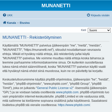
MUNANETTI
UKK
Kirjaudu sisään
Kanala
Etusivu
Kieli:
MUNANETTI - Rekisteröityminen
Käyttämällä "MUNANETTI" palvelua (jälkeenpäin "me", "meitä", "meidän",
"MUNANETTI", "https://munanetti.net"), sitoudut noudattamaan seuraavia
ehtoja. Mikäli et hyväksy näitä ehtoja, älä rekisteröidy ja/tai käytä
"MUNANETTI"-palvelua. Me voimme muuttaa näitä ehtoja koska tahansa ja
teemme parhaamme informoidaksemme sinua. On kuitenkin suositeltavaa
lukea nämä ehdot säännöllisesti, koska "MUNANETTI"-palvelun käyttö vaatii
että hyväksyt nämä ehdot siinä muodossa, kuin ne on päivitetty tai korjattu.
Keskustelufoorumimme käyttää phpBB-ohjelmistoa, (jälkeenpäin "he", "heidät",
"heidän", "phpBB-ohjelmisto", "www.phpbb.com", "phpBB Group", "phpBB
Tiimit"), joka on julkaistu "
General Public License v2
" -lisenssillä (jälkeenpäin
"GPL") ja se voidaan ladata osoitteesta
www.phpbb.com
. phpBB-ohjelmisto luo
vain ympäristön internet-keskustelulle. phpBB Limited ei ole vastuussa siitä,
mitä sallimme tai kiellämme sopivana sisältönä ja/tai käytöksenä. Saadaksesi
lisätietoa phpBB:stä vieraile osoitteessa:
https://www.phpbb.com/
.