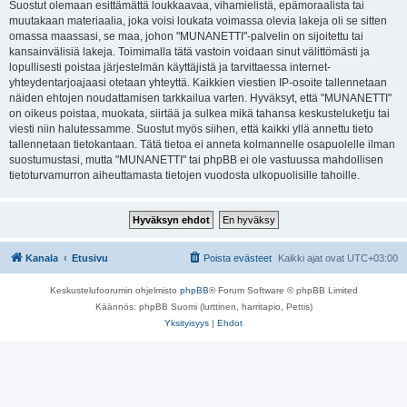
Suostut olemaan esittämättä loukkaavaa, vihamielistä, epämoraalista tai
muutakaan materiaalia, joka voisi loukata voimassa olevia lakeja oli se sitten
omassa maassasi, se maa, johon "MUNANETTI"-palvelin on sijoitettu tai
kansainvälisiä lakeja. Toimimalla tätä vastoin voidaan sinut välittömästi ja
lopullisesti poistaa järjestelmän käyttäjistä ja tarvittaessa internet-
yhteydentarjoajaasi otetaan yhteyttä. Kaikkien viestien IP-osoite tallennetaan
näiden ehtojen noudattamisen tarkkailua varten. Hyväksyt, että "MUNANETTI"
on oikeus poistaa, muokata, siirtää ja sulkea mikä tahansa keskusteluketju tai
viesti niin halutessamme. Suostut myös siihen, että kaikki yllä annettu tieto
tallennetaan tietokantaan. Tätä tietoa ei anneta kolmannelle osapuolelle ilman
suostumustasi, mutta "MUNANETTI" tai phpBB ei ole vastuussa mahdollisen
tietoturvamurron aiheuttamasta tietojen vuodosta ulkopuolisille tahoille.
Kanala
Etusivu
Poista evästeet
Kaikki ajat ovat
UTC+03:00
Keskustelufoorumin ohjelmisto
phpBB
® Forum Software © phpBB Limited
Käännös: phpBB Suomi (lurttinen, harritapio, Pettis)
Yksityisyys
|
Ehdot