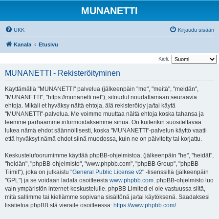
MUNANETTI
UKK
Kirjaudu sisään
Kanala
Etusivu
Kieli:
MUNANETTI - Rekisteröityminen
Käyttämällä "MUNANETTI" palvelua (jälkeenpäin "me", "meitä", "meidän",
"MUNANETTI", "https://munanetti.net"), sitoudut noudattamaan seuraavia
ehtoja. Mikäli et hyväksy näitä ehtoja, älä rekisteröidy ja/tai käytä
"MUNANETTI"-palvelua. Me voimme muuttaa näitä ehtoja koska tahansa ja
teemme parhaamme informoidaksemme sinua. On kuitenkin suositeltavaa
lukea nämä ehdot säännöllisesti, koska "MUNANETTI"-palvelun käyttö vaatii
että hyväksyt nämä ehdot siinä muodossa, kuin ne on päivitetty tai korjattu.
Keskustelufoorumimme käyttää phpBB-ohjelmistoa, (jälkeenpäin "he", "heidät",
"heidän", "phpBB-ohjelmisto", "www.phpbb.com", "phpBB Group", "phpBB
Tiimit"), joka on julkaistu "
General Public License v2
" -lisenssillä (jälkeenpäin
"GPL") ja se voidaan ladata osoitteesta
www.phpbb.com
. phpBB-ohjelmisto luo
vain ympäristön internet-keskustelulle. phpBB Limited ei ole vastuussa siitä,
mitä sallimme tai kiellämme sopivana sisältönä ja/tai käytöksenä. Saadaksesi
lisätietoa phpBB:stä vieraile osoitteessa:
https://www.phpbb.com/
.