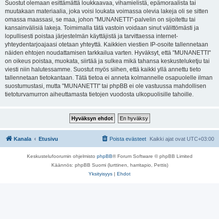
Suostut olemaan esittämättä loukkaavaa, vihamielistä, epämoraalista tai
muutakaan materiaalia, joka voisi loukata voimassa olevia lakeja oli se sitten
omassa maassasi, se maa, johon "MUNANETTI"-palvelin on sijoitettu tai
kansainvälisiä lakeja. Toimimalla tätä vastoin voidaan sinut välittömästi ja
lopullisesti poistaa järjestelmän käyttäjistä ja tarvittaessa internet-
yhteydentarjoajaasi otetaan yhteyttä. Kaikkien viestien IP-osoite tallennetaan
näiden ehtojen noudattamisen tarkkailua varten. Hyväksyt, että "MUNANETTI"
on oikeus poistaa, muokata, siirtää ja sulkea mikä tahansa keskusteluketju tai
viesti niin halutessamme. Suostut myös siihen, että kaikki yllä annettu tieto
tallennetaan tietokantaan. Tätä tietoa ei anneta kolmannelle osapuolelle ilman
suostumustasi, mutta "MUNANETTI" tai phpBB ei ole vastuussa mahdollisen
tietoturvamurron aiheuttamasta tietojen vuodosta ulkopuolisille tahoille.
Kanala
Etusivu
Poista evästeet
Kaikki ajat ovat
UTC+03:00
Keskustelufoorumin ohjelmisto
phpBB
® Forum Software © phpBB Limited
Käännös: phpBB Suomi (lurttinen, harritapio, Pettis)
Yksityisyys
|
Ehdot