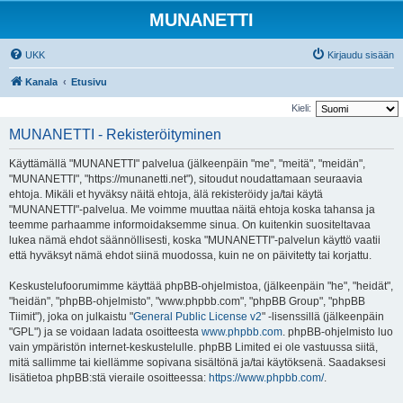
MUNANETTI
UKK
Kirjaudu sisään
Kanala
Etusivu
Kieli:
MUNANETTI - Rekisteröityminen
Käyttämällä "MUNANETTI" palvelua (jälkeenpäin "me", "meitä", "meidän",
"MUNANETTI", "https://munanetti.net"), sitoudut noudattamaan seuraavia
ehtoja. Mikäli et hyväksy näitä ehtoja, älä rekisteröidy ja/tai käytä
"MUNANETTI"-palvelua. Me voimme muuttaa näitä ehtoja koska tahansa ja
teemme parhaamme informoidaksemme sinua. On kuitenkin suositeltavaa
lukea nämä ehdot säännöllisesti, koska "MUNANETTI"-palvelun käyttö vaatii
että hyväksyt nämä ehdot siinä muodossa, kuin ne on päivitetty tai korjattu.
Keskustelufoorumimme käyttää phpBB-ohjelmistoa, (jälkeenpäin "he", "heidät",
"heidän", "phpBB-ohjelmisto", "www.phpbb.com", "phpBB Group", "phpBB
Tiimit"), joka on julkaistu "
General Public License v2
" -lisenssillä (jälkeenpäin
"GPL") ja se voidaan ladata osoitteesta
www.phpbb.com
. phpBB-ohjelmisto luo
vain ympäristön internet-keskustelulle. phpBB Limited ei ole vastuussa siitä,
mitä sallimme tai kiellämme sopivana sisältönä ja/tai käytöksenä. Saadaksesi
lisätietoa phpBB:stä vieraile osoitteessa:
https://www.phpbb.com/
.