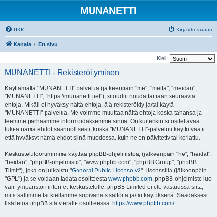
MUNANETTI
UKK
Kirjaudu sisään
Kanala
Etusivu
Kieli:
MUNANETTI - Rekisteröityminen
Käyttämällä "MUNANETTI" palvelua (jälkeenpäin "me", "meitä", "meidän",
"MUNANETTI", "https://munanetti.net"), sitoudut noudattamaan seuraavia
ehtoja. Mikäli et hyväksy näitä ehtoja, älä rekisteröidy ja/tai käytä
"MUNANETTI"-palvelua. Me voimme muuttaa näitä ehtoja koska tahansa ja
teemme parhaamme informoidaksemme sinua. On kuitenkin suositeltavaa
lukea nämä ehdot säännöllisesti, koska "MUNANETTI"-palvelun käyttö vaatii
että hyväksyt nämä ehdot siinä muodossa, kuin ne on päivitetty tai korjattu.
Keskustelufoorumimme käyttää phpBB-ohjelmistoa, (jälkeenpäin "he", "heidät",
"heidän", "phpBB-ohjelmisto", "www.phpbb.com", "phpBB Group", "phpBB
Tiimit"), joka on julkaistu "
General Public License v2
" -lisenssillä (jälkeenpäin
"GPL") ja se voidaan ladata osoitteesta
www.phpbb.com
. phpBB-ohjelmisto luo
vain ympäristön internet-keskustelulle. phpBB Limited ei ole vastuussa siitä,
mitä sallimme tai kiellämme sopivana sisältönä ja/tai käytöksenä. Saadaksesi
lisätietoa phpBB:stä vieraile osoitteessa:
https://www.phpbb.com/
.