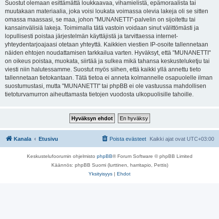
Suostut olemaan esittämättä loukkaavaa, vihamielistä, epämoraalista tai
muutakaan materiaalia, joka voisi loukata voimassa olevia lakeja oli se sitten
omassa maassasi, se maa, johon "MUNANETTI"-palvelin on sijoitettu tai
kansainvälisiä lakeja. Toimimalla tätä vastoin voidaan sinut välittömästi ja
lopullisesti poistaa järjestelmän käyttäjistä ja tarvittaessa internet-
yhteydentarjoajaasi otetaan yhteyttä. Kaikkien viestien IP-osoite tallennetaan
näiden ehtojen noudattamisen tarkkailua varten. Hyväksyt, että "MUNANETTI"
on oikeus poistaa, muokata, siirtää ja sulkea mikä tahansa keskusteluketju tai
viesti niin halutessamme. Suostut myös siihen, että kaikki yllä annettu tieto
tallennetaan tietokantaan. Tätä tietoa ei anneta kolmannelle osapuolelle ilman
suostumustasi, mutta "MUNANETTI" tai phpBB ei ole vastuussa mahdollisen
tietoturvamurron aiheuttamasta tietojen vuodosta ulkopuolisille tahoille.
Kanala
Etusivu
Poista evästeet
Kaikki ajat ovat
UTC+03:00
Keskustelufoorumin ohjelmisto
phpBB
® Forum Software © phpBB Limited
Käännös: phpBB Suomi (lurttinen, harritapio, Pettis)
Yksityisyys
|
Ehdot