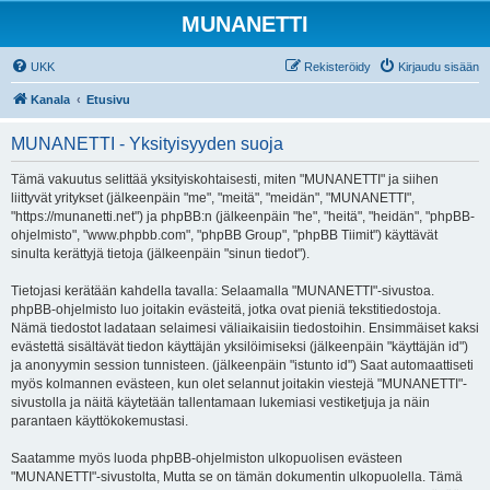
MUNANETTI
UKK
Rekisteröidy
Kirjaudu sisään
Kanala
Etusivu
MUNANETTI - Yksityisyyden suoja
Tämä vakuutus selittää yksityiskohtaisesti, miten "MUNANETTI" ja siihen
liittyvät yritykset (jälkeenpäin "me", "meitä", "meidän", "MUNANETTI",
"https://munanetti.net") ja phpBB:n (jälkeenpäin "he", "heitä", "heidän", "phpBB-
ohjelmisto", "www.phpbb.com", "phpBB Group", "phpBB Tiimit") käyttävät
sinulta kerättyjä tietoja (jälkeenpäin "sinun tiedot").
Tietojasi kerätään kahdella tavalla: Selaamalla "MUNANETTI"-sivustoa.
phpBB-ohjelmisto luo joitakin evästeitä, jotka ovat pieniä tekstitiedostoja.
Nämä tiedostot ladataan selaimesi väliaikaisiin tiedostoihin. Ensimmäiset kaksi
evästettä sisältävät tiedon käyttäjän yksilöimiseksi (jälkeenpäin "käyttäjän id")
ja anonyymin session tunnisteen. (jälkeenpäin "istunto id") Saat automaattiseti
myös kolmannen evästeen, kun olet selannut joitakin viestejä "MUNANETTI"-
sivustolla ja näitä käytetään tallentamaan lukemiasi vestiketjuja ja näin
parantaen käyttökokemustasi.
Saatamme myös luoda phpBB-ohjelmiston ulkopuolisen evästeen
"MUNANETTI"-sivustolta, Mutta se on tämän dokumentin ulkopuolella. Tämä