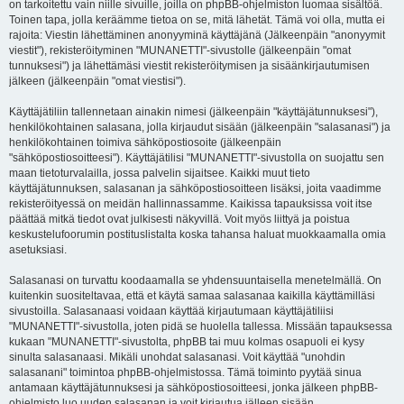
on tarkoitettu vain niille sivuille, joilla on phpBB-ohjelmiston luomaa sisältöä.
Toinen tapa, jolla keräämme tietoa on se, mitä lähetät. Tämä voi olla, mutta ei
rajoita: Viestin lähettäminen anonyyminä käyttäjänä (Jälkeenpäin "anonyymit
viestit"), rekisteröityminen "MUNANETTI"-sivustolle (jälkeenpäin "omat
tunnuksesi") ja lähettämäsi viestit rekisteröitymisen ja sisäänkirjautumisen
jälkeen (jälkeenpäin "omat viestisi").
Käyttäjätiliin tallennetaan ainakin nimesi (jälkeenpäin "käyttäjätunnuksesi"),
henkilökohtainen salasana, jolla kirjaudut sisään (jälkeenpäin "salasanasi") ja
henkilökohtainen toimiva sähköpostiosoite (jälkeenpäin
"sähköpostiosoitteesi"). Käyttäjätilisi "MUNANETTI"-sivustolla on suojattu sen
maan tietoturvalailla, jossa palvelin sijaitsee. Kaikki muut tieto
käyttäjätunnuksen, salasanan ja sähköpostiosoitteen lisäksi, joita vaadimme
rekisteröityessä on meidän hallinnassamme. Kaikissa tapauksissa voit itse
päättää mitkä tiedot ovat julkisesti näkyvillä. Voit myös liittyä ja poistua
keskustelufoorumin postituslistalta koska tahansa haluat muokkaamalla omia
asetuksiasi.
Salasanasi on turvattu koodaamalla se yhdensuuntaisella menetelmällä. On
kuitenkin suositeltavaa, että et käytä samaa salasanaa kaikilla käyttämilläsi
sivustoilla. Salasanaasi voidaan käyttää kirjautumaan käyttäjätiliisi
"MUNANETTI"-sivustolla, joten pidä se huolella tallessa. Missään tapauksessa
kukaan "MUNANETTI"-sivustolta, phpBB tai muu kolmas osapuoli ei kysy
sinulta salasanaasi. Mikäli unohdat salasanasi. Voit käyttää "unohdin
salasanani" toimintoa phpBB-ohjelmistossa. Tämä toiminto pyytää sinua
antamaan käyttäjätunnuksesi ja sähköpostiosoitteesi, jonka jälkeen phpBB-
ohjelmisto luo uuden salasanan ja voit kirjautua jälleen sisään.