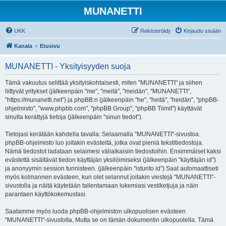
MUNANETTI
UKK
Rekisteröidy
Kirjaudu sisään
Kanala
Etusivu
MUNANETTI - Yksityisyyden suoja
Tämä vakuutus selittää yksityiskohtaisesti, miten "MUNANETTI" ja siihen
liittyvät yritykset (jälkeenpäin "me", "meitä", "meidän", "MUNANETTI",
"https://munanetti.net") ja phpBB:n (jälkeenpäin "he", "heitä", "heidän", "phpBB-
ohjelmisto", "www.phpbb.com", "phpBB Group", "phpBB Tiimit") käyttävät
sinulta kerättyjä tietoja (jälkeenpäin "sinun tiedot").
Tietojasi kerätään kahdella tavalla: Selaamalla "MUNANETTI"-sivustoa.
phpBB-ohjelmisto luo joitakin evästeitä, jotka ovat pieniä tekstitiedostoja.
Nämä tiedostot ladataan selaimesi väliaikaisiin tiedostoihin. Ensimmäiset kaksi
evästettä sisältävät tiedon käyttäjän yksilöimiseksi (jälkeenpäin "käyttäjän id")
ja anonyymin session tunnisteen. (jälkeenpäin "istunto id") Saat automaattiseti
myös kolmannen evästeen, kun olet selannut joitakin viestejä "MUNANETTI"-
sivustolla ja näitä käytetään tallentamaan lukemiasi vestiketjuja ja näin
parantaen käyttökokemustasi.
Saatamme myös luoda phpBB-ohjelmiston ulkopuolisen evästeen
"MUNANETTI"-sivustolta, Mutta se on tämän dokumentin ulkopuolella. Tämä