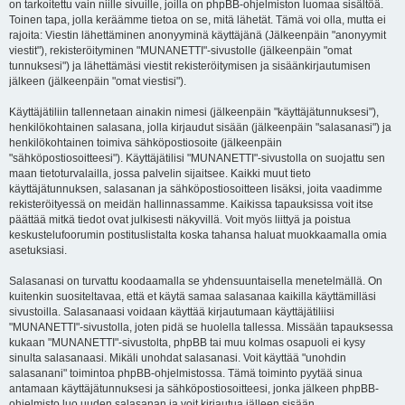
on tarkoitettu vain niille sivuille, joilla on phpBB-ohjelmiston luomaa sisältöä.
Toinen tapa, jolla keräämme tietoa on se, mitä lähetät. Tämä voi olla, mutta ei
rajoita: Viestin lähettäminen anonyyminä käyttäjänä (Jälkeenpäin "anonyymit
viestit"), rekisteröityminen "MUNANETTI"-sivustolle (jälkeenpäin "omat
tunnuksesi") ja lähettämäsi viestit rekisteröitymisen ja sisäänkirjautumisen
jälkeen (jälkeenpäin "omat viestisi").
Käyttäjätiliin tallennetaan ainakin nimesi (jälkeenpäin "käyttäjätunnuksesi"),
henkilökohtainen salasana, jolla kirjaudut sisään (jälkeenpäin "salasanasi") ja
henkilökohtainen toimiva sähköpostiosoite (jälkeenpäin
"sähköpostiosoitteesi"). Käyttäjätilisi "MUNANETTI"-sivustolla on suojattu sen
maan tietoturvalailla, jossa palvelin sijaitsee. Kaikki muut tieto
käyttäjätunnuksen, salasanan ja sähköpostiosoitteen lisäksi, joita vaadimme
rekisteröityessä on meidän hallinnassamme. Kaikissa tapauksissa voit itse
päättää mitkä tiedot ovat julkisesti näkyvillä. Voit myös liittyä ja poistua
keskustelufoorumin postituslistalta koska tahansa haluat muokkaamalla omia
asetuksiasi.
Salasanasi on turvattu koodaamalla se yhdensuuntaisella menetelmällä. On
kuitenkin suositeltavaa, että et käytä samaa salasanaa kaikilla käyttämilläsi
sivustoilla. Salasanaasi voidaan käyttää kirjautumaan käyttäjätiliisi
"MUNANETTI"-sivustolla, joten pidä se huolella tallessa. Missään tapauksessa
kukaan "MUNANETTI"-sivustolta, phpBB tai muu kolmas osapuoli ei kysy
sinulta salasanaasi. Mikäli unohdat salasanasi. Voit käyttää "unohdin
salasanani" toimintoa phpBB-ohjelmistossa. Tämä toiminto pyytää sinua
antamaan käyttäjätunnuksesi ja sähköpostiosoitteesi, jonka jälkeen phpBB-
ohjelmisto luo uuden salasanan ja voit kirjautua jälleen sisään.