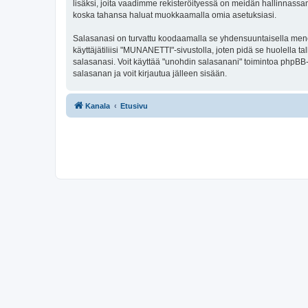
lisäksi, joita vaadimme rekisteröityessä on meidän hallinnassamme
koska tahansa haluat muokkaamalla omia asetuksiasi.
Salasanasi on turvattu koodaamalla se yhdensuuntaisella menete
käyttäjätiliisi "MUNANETTI"-sivustolla, joten pidä se huolella
salasanasi. Voit käyttää "unohdin salasanani" toimintoa phpBB
salasanan ja voit kirjautua jälleen sisään.
Kanala
Etusivu