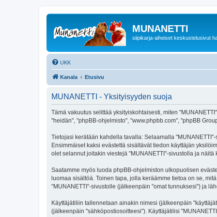
MUNANETTI
siipikarja-aiheiset keskustelusivut ha
UKK
Kanala
Etusivu
MUNANETTI - Yksityisyyden suoja
Tämä vakuutus selittää yksityiskohtaisesti, miten "MUNANETTI" ja
"heidän", "phpBB-ohjelmisto", "www.phpbb.com", "phpBB Group", "p
Tietojasi kerätään kahdella tavalla: Selaamalla "MUNANETTI"-sivu
Ensimmäiset kaksi evästettä sisältävät tiedon käyttäjän yksilöi
olet selannut joitakin viestejä "MUNANETTI"-sivustolla ja näitä
Saatamme myös luoda phpBB-ohjelmiston ulkopuolisen evästeen 
luomaa sisältöä. Toinen tapa, jolla keräämme tietoa on se, mitä 
"MUNANETTI"-sivustolle (jälkeenpäin "omat tunnuksesi") ja lähet
Käyttäjätiliin tallennetaan ainakin nimesi (jälkeenpäin "käyttä
(jälkeenpäin "sähköpostiosoitteesi"). Käyttäjätilisi "MUNANETTI"