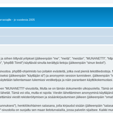
rrastajille - jo vuodesta 2005
 siihen liittyvät yritykset (jälkeenpäin "me", "meitä", "meidän", "MUNANETTI", "https
hpBB Tiimit") käyttävät sinulta kerättyjä tietoja (jälkeenpäin "sinun tiedot").
stoa. phpBB-ohjelmisto luo joitakin evästeitä, jotka ovat pieniä tekstitiedostoja. N
miseksi (jälkeenpäin "käyttäjän id") ja anonyymin session tunnisteen. (jälkeenpäin 
 käytetään tallentamaan lukemiasi vestiketjuja ja näin parantaen käyttökokemustasi.
"MUNANETTI"-sivustolta, Mutta se on tämän dokumentin ulkopuolella. Tämä on tarko
lähetät. Tämä voi olla, mutta ei rajoita: Viestin lähettäminen anonyyminä käyttäjänä
tämäsi viestit rekisteröitymisen ja sisäänkirjautumisen jälkeen (jälkeenpäin "omat v
jätunnuksesi"), henkilökohtainen salasana, jolla kirjaudut sisään (jälkeenpäin "sala
-sivustolla on suojattu sen maan tietoturvalailla, jossa palvelin sijaitsee. Kaikki 