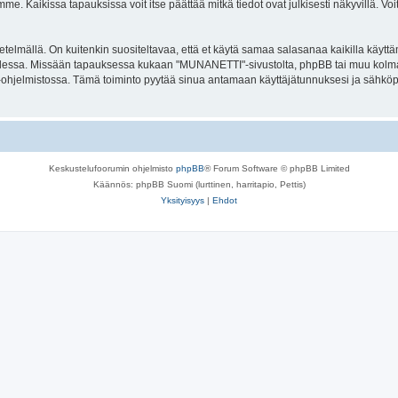
. Kaikissa tapauksissa voit itse päättää mitkä tiedot ovat julkisesti näkyvillä. Voit
lmällä. On kuitenkin suositeltavaa, että et käytä samaa salasanaa kaikilla käyttäm
 tallessa. Missään tapauksessa kukaan "MUNANETTI"-sivustolta, phpBB tai muu kolma
-ohjelmistossa. Tämä toiminto pyytää sinua antamaan käyttäjätunnuksesi ja sähköp
Keskustelufoorumin ohjelmisto
phpBB
® Forum Software © phpBB Limited
Käännös: phpBB Suomi (lurttinen, harritapio, Pettis)
Yksityisyys
|
Ehdot