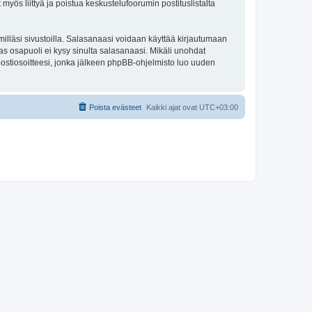
 myös liittyä ja poistua keskustelufoorumin postituslistalta
illäsi sivustoilla. Salasanaasi voidaan käyttää kirjautumaan
s osapuoli ei kysy sinulta salasanaasi. Mikäli unohdat
ostiosoitteesi, jonka jälkeen phpBB-ohjelmisto luo uuden
Poista evästeet
Kaikki ajat ovat
UTC+03:00