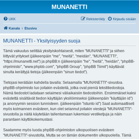
MUNANETTI
UKK
Rekisteröidy
Kirjaudu sisään
Kanala
Etusivu
MUNANETTI - Yksityisyyden suoja
Tämä vakuutus selittää yksityiskohtaisesti, miten "MUNANETTI" ja siihen
liittyvät yritykset (jälkeenpäin "me", "meitä", "meidän", "MUNANETTI",
"https://munanetti.net") ja phpBB:n (jälkeenpäin "he", "heitä", "heidän", "phpBB-
ohjelmisto", "www.phpbb.com", "phpBB Group", "phpBB Tiimit") käyttävät
sinulta kerättyjä tietoja (jälkeenpäin "sinun tiedot").
Tietojasi kerätään kahdella tavalla: Selaamalla "MUNANETTI"-sivustoa.
phpBB-ohjelmisto luo joitakin evästeitä, jotka ovat pieniä tekstitiedostoja.
Nämä tiedostot ladataan selaimesi väliaikaisiin tiedostoihin. Ensimmäiset kaksi
evästettä sisältävät tiedon käyttäjän yksilöimiseksi (jälkeenpäin "käyttäjän id")
ja anonyymin session tunnisteen. (jälkeenpäin "istunto id") Saat automaattiseti
myös kolmannen evästeen, kun olet selannut joitakin viestejä "MUNANETTI"-
sivustolla ja näitä käytetään tallentamaan lukemiasi vestiketjuja ja näin
parantaen käyttökokemustasi.
Saatamme myös luoda phpBB-ohjelmiston ulkopuolisen evästeen
"MUNANETTI"-sivustolta, Mutta se on tämän dokumentin ulkopuolella. Tämä