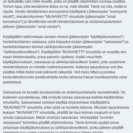
on tarkoitettu vain niille sivuille, joilla on phpBB-ohjelmiston luomaa sisältöä.
Toinen tapa, jolla keräämme tietoa on se, mitä lähetät. Tämä voi olla, mutta ei
rajoita: Viestin lähettäminen anonyyminä käyttäjänä (Jälkeenpäin "anonyymit
viestit"), rekisteröityminen "MUNANETTI"-sivustolle (jälkeenpäin "omat
tunnuksesi") ja lähettämäsi viestit rekisteröitymisen ja sisäänkirjautumisen
jälkeen (jälkeenpäin "omat viestisi").
Käyttäjätiliin tallennetaan ainakin nimesi (jälkeenpäin "käyttäjätunnuksesi"),
henkilökohtainen salasana, jolla kirjaudut sisään (jälkeenpäin "salasanasi") ja
henkilökohtainen toimiva sähköpostiosoite (jälkeenpäin
"sähköpostiosoitteesi"). Käyttäjätilisi "MUNANETTI"-sivustolla on suojattu sen
maan tietoturvalailla, jossa palvelin sijaitsee. Kaikki muut tieto
käyttäjätunnuksen, salasanan ja sähköpostiosoitteen lisäksi, joita vaadimme
rekisteröityessä on meidän hallinnassamme. Kaikissa tapauksissa voit itse
päättää mitkä tiedot ovat julkisesti näkyvillä. Voit myös liittyä ja poistua
keskustelufoorumin postituslistalta koska tahansa haluat muokkaamalla omia
asetuksiasi.
Salasanasi on turvattu koodaamalla se yhdensuuntaisella menetelmällä. On
kuitenkin suositeltavaa, että et käytä samaa salasanaa kaikilla käyttämilläsi
sivustoilla. Salasanaasi voidaan käyttää kirjautumaan käyttäjätiliisi
"MUNANETTI"-sivustolla, joten pidä se huolella tallessa. Missään tapauksessa
kukaan "MUNANETTI"-sivustolta, phpBB tai muu kolmas osapuoli ei kysy
sinulta salasanaasi. Mikäli unohdat salasanasi. Voit käyttää "unohdin
salasanani" toimintoa phpBB-ohjelmistossa. Tämä toiminto pyytää sinua
antamaan käyttäjätunnuksesi ja sähköpostiosoitteesi, jonka jälkeen phpBB-
ohjelmisto luo uuden salasanan ja voit kirjautua jälleen sisään.