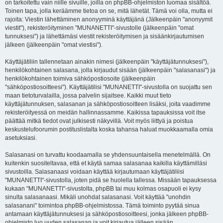
on tarkoitettu vain niille sivuille, joilla on phpBB-ohjelmiston luomaa sisältöä.
Toinen tapa, jolla keräämme tietoa on se, mitä lähetät. Tämä voi olla, mutta ei
rajoita: Viestin lähettäminen anonyyminä käyttäjänä (Jälkeenpäin "anonyymit
viestit"), rekisteröityminen "MUNANETTI"-sivustolle (jälkeenpäin "omat
tunnuksesi") ja lähettämäsi viestit rekisteröitymisen ja sisäänkirjautumisen
jälkeen (jälkeenpäin "omat viestisi").
Käyttäjätiliin tallennetaan ainakin nimesi (jälkeenpäin "käyttäjätunnuksesi"),
henkilökohtainen salasana, jolla kirjaudut sisään (jälkeenpäin "salasanasi") ja
henkilökohtainen toimiva sähköpostiosoite (jälkeenpäin
"sähköpostiosoitteesi"). Käyttäjätilisi "MUNANETTI"-sivustolla on suojattu sen
maan tietoturvalailla, jossa palvelin sijaitsee. Kaikki muut tieto
käyttäjätunnuksen, salasanan ja sähköpostiosoitteen lisäksi, joita vaadimme
rekisteröityessä on meidän hallinnassamme. Kaikissa tapauksissa voit itse
päättää mitkä tiedot ovat julkisesti näkyvillä. Voit myös liittyä ja poistua
keskustelufoorumin postituslistalta koska tahansa haluat muokkaamalla omia
asetuksiasi.
Salasanasi on turvattu koodaamalla se yhdensuuntaisella menetelmällä. On
kuitenkin suositeltavaa, että et käytä samaa salasanaa kaikilla käyttämilläsi
sivustoilla. Salasanaasi voidaan käyttää kirjautumaan käyttäjätiliisi
"MUNANETTI"-sivustolla, joten pidä se huolella tallessa. Missään tapauksessa
kukaan "MUNANETTI"-sivustolta, phpBB tai muu kolmas osapuoli ei kysy
sinulta salasanaasi. Mikäli unohdat salasanasi. Voit käyttää "unohdin
salasanani" toimintoa phpBB-ohjelmistossa. Tämä toiminto pyytää sinua
antamaan käyttäjätunnuksesi ja sähköpostiosoitteesi, jonka jälkeen phpBB-
ohjelmisto luo uuden salasanan ja voit kirjautua jälleen sisään.