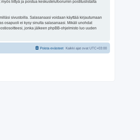
 myös liittyä ja poistua keskustelufoorumin postituslistalta
illäsi sivustoilla. Salasanaasi voidaan käyttää kirjautumaan
s osapuoli ei kysy sinulta salasanaasi. Mikäli unohdat
ostiosoitteesi, jonka jälkeen phpBB-ohjelmisto luo uuden
Poista evästeet
Kaikki ajat ovat
UTC+03:00