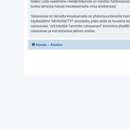
lisäksi, joita vaadimme rekisteröityessä on meidän hallinnassamme
koska tahansa haluat muokkaamalla omia asetuksiasi.
Salasanasi on turvattu koodaamalla se yhdensuuntaisella menete
käyttäjätiliisi "MUNANETTI"-sivustolla, joten pidä se huolella
salasanasi. Voit käyttää "unohdin salasanani" toimintoa phpBB
salasanan ja voit kirjautua jälleen sisään.
Kanala
Etusivu