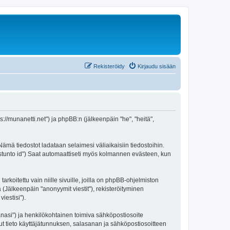
Rekisteröidy
Kirjaudu sisään
://munanetti.net") ja phpBB:n (jälkeenpäin "he", "heitä",
ämä tiedostot ladataan selaimesi väliaikaisiin tiedostoihin.
"istunto id") Saat automaattiseti myös kolmannen evästeen, kun
itettu vain niille sivuille, joilla on phpBB-ohjelmiston
 (Jälkeenpäin "anonyymit viestit"), rekisteröityminen
iestisi").
sanasi") ja henkilökohtainen toimiva sähköpostiosoite
muut tieto käyttäjätunnuksen, salasanan ja sähköpostiosoitteen