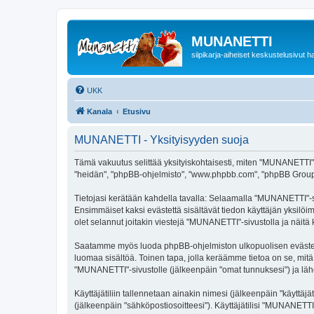
MUNANETTI
siipikarja-aiheiset keskustelusivut ha
UKK
Kanala
Etusivu
MUNANETTI - Yksityisyyden suoja
Tämä vakuutus selittää yksityiskohtaisesti, miten "MUNANETTI" ja
"heidän", "phpBB-ohjelmisto", "www.phpbb.com", "phpBB Group", "p
Tietojasi kerätään kahdella tavalla: Selaamalla "MUNANETTI"-sivu
Ensimmäiset kaksi evästettä sisältävät tiedon käyttäjän yksilöi
olet selannut joitakin viestejä "MUNANETTI"-sivustolla ja näitä
Saatamme myös luoda phpBB-ohjelmiston ulkopuolisen evästeen 
luomaa sisältöä. Toinen tapa, jolla keräämme tietoa on se, mitä 
"MUNANETTI"-sivustolle (jälkeenpäin "omat tunnuksesi") ja lähet
Käyttäjätiliin tallennetaan ainakin nimesi (jälkeenpäin "käyttä
(jälkeenpäin "sähköpostiosoitteesi"). Käyttäjätilisi "MUNANETTI"