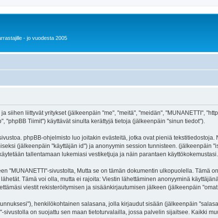
rrastajille - jo vuodesta 2005
 siihen liittyvät yritykset (jälkeenpäin "me", "meitä", "meidän", "MUNANETTI", "https
hpBB Tiimit") käyttävät sinulta kerättyjä tietoja (jälkeenpäin "sinun tiedot").
stoa. phpBB-ohjelmisto luo joitakin evästeitä, jotka ovat pieniä tekstitiedostoja. N
miseksi (jälkeenpäin "käyttäjän id") ja anonyymin session tunnisteen. (jälkeenpäin 
 käytetään tallentamaan lukemiasi vestiketjuja ja näin parantaen käyttökokemustasi.
"MUNANETTI"-sivustolta, Mutta se on tämän dokumentin ulkopuolella. Tämä on tarko
lähetät. Tämä voi olla, mutta ei rajoita: Viestin lähettäminen anonyyminä käyttäjänä
tämäsi viestit rekisteröitymisen ja sisäänkirjautumisen jälkeen (jälkeenpäin "omat v
jätunnuksesi"), henkilökohtainen salasana, jolla kirjaudut sisään (jälkeenpäin "sala
-sivustolla on suojattu sen maan tietoturvalailla, jossa palvelin sijaitsee. Kaikki 