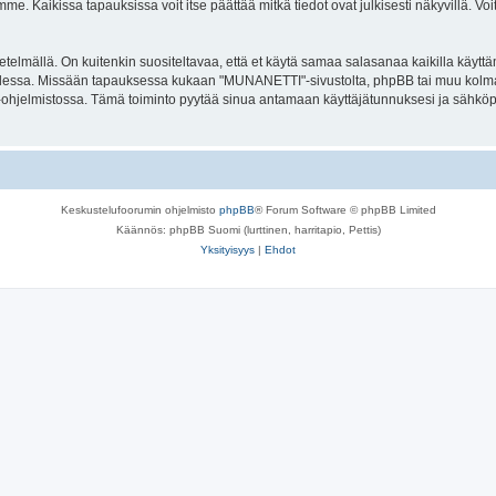
. Kaikissa tapauksissa voit itse päättää mitkä tiedot ovat julkisesti näkyvillä. Voit
lmällä. On kuitenkin suositeltavaa, että et käytä samaa salasanaa kaikilla käyttäm
 tallessa. Missään tapauksessa kukaan "MUNANETTI"-sivustolta, phpBB tai muu kolma
-ohjelmistossa. Tämä toiminto pyytää sinua antamaan käyttäjätunnuksesi ja sähköp
Keskustelufoorumin ohjelmisto
phpBB
® Forum Software © phpBB Limited
Käännös: phpBB Suomi (lurttinen, harritapio, Pettis)
Yksityisyys
|
Ehdot