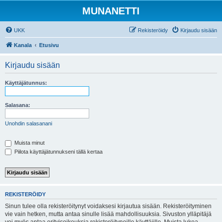
MUNANETTI
UKK
Rekisteröidy
Kirjaudu sisään
Kanala
Etusivu
Kirjaudu sisään
Käyttäjätunnus:
Salasana:
Unohdin salasanani
Muista minut
Piilota käyttäjätunnukseni tällä kertaa
REKISTERÖIDY
Sinun tulee olla rekisteröitynyt voidaksesi kirjautua sisään. Rekisteröityminen
vie vain hetken, mutta antaa sinulle lisää mahdollisuuksia. Sivuston ylläpitäjä
voi myös antaa erityisoikeuksia rekisteröityneille käyttäjille. Muista lukea