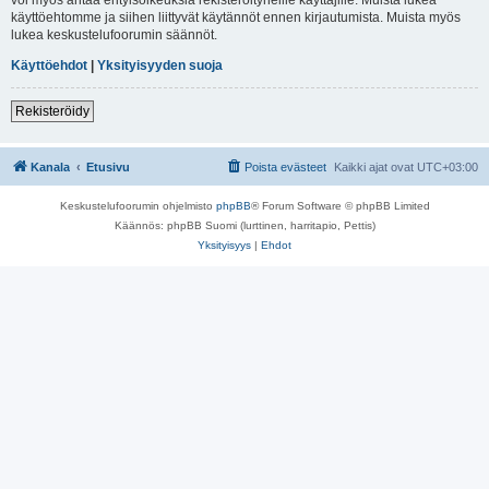
käyttöehtomme ja siihen liittyvät käytännöt ennen kirjautumista. Muista myös
lukea keskustelufoorumin säännöt.
Käyttöehdot
|
Yksityisyyden suoja
Rekisteröidy
Kanala
Etusivu
Poista evästeet
Kaikki ajat ovat
UTC+03:00
Keskustelufoorumin ohjelmisto
phpBB
® Forum Software © phpBB Limited
Käännös: phpBB Suomi (lurttinen, harritapio, Pettis)
Yksityisyys
|
Ehdot