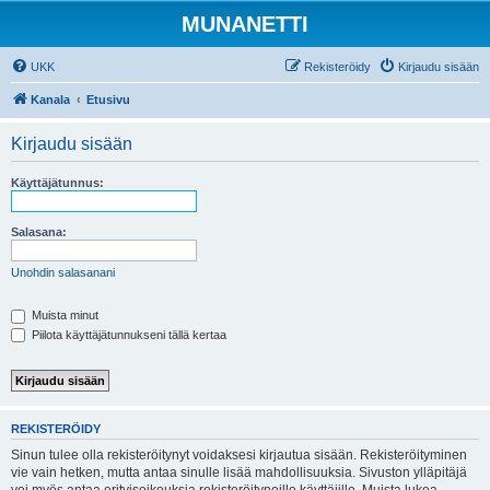
MUNANETTI
UKK
Rekisteröidy
Kirjaudu sisään
Kanala
Etusivu
Kirjaudu sisään
Käyttäjätunnus:
Salasana:
Unohdin salasanani
Muista minut
Piilota käyttäjätunnukseni tällä kertaa
REKISTERÖIDY
Sinun tulee olla rekisteröitynyt voidaksesi kirjautua sisään. Rekisteröityminen
vie vain hetken, mutta antaa sinulle lisää mahdollisuuksia. Sivuston ylläpitäjä
voi myös antaa erityisoikeuksia rekisteröityneille käyttäjille. Muista lukea