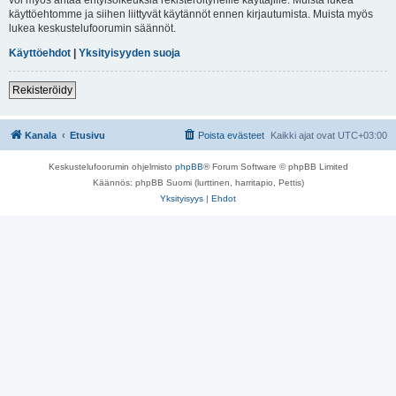
käyttöehtomme ja siihen liittyvät käytännöt ennen kirjautumista. Muista myös
lukea keskustelufoorumin säännöt.
Käyttöehdot
|
Yksityisyyden suoja
Rekisteröidy
Kanala
Etusivu
Poista evästeet
Kaikki ajat ovat
UTC+03:00
Keskustelufoorumin ohjelmisto
phpBB
® Forum Software © phpBB Limited
Käännös: phpBB Suomi (lurttinen, harritapio, Pettis)
Yksityisyys
|
Ehdot