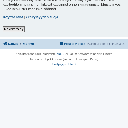
käyttöehtomme ja siihen liittyvät käytännöt ennen kirjautumista. Muista myös
lukea keskustelufoorumin säännöt.
Käyttöehdot
|
Yksityisyyden suoja
Rekisteröidy
Kanala
Etusivu
Poista evästeet
Kaikki ajat ovat
UTC+03:00
Keskustelufoorumin ohjelmisto
phpBB
® Forum Software © phpBB Limited
Käännös: phpBB Suomi (lurttinen, harritapio, Pettis)
Yksityisyys
|
Ehdot