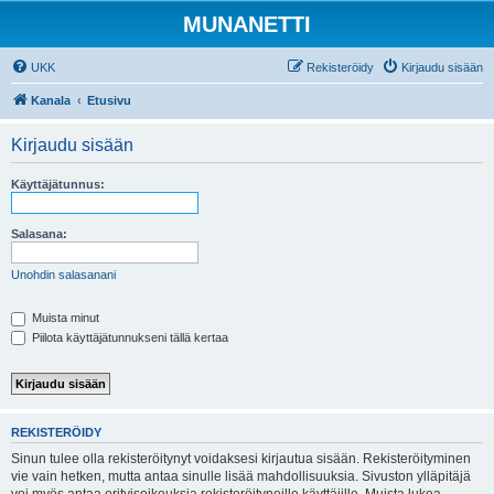
MUNANETTI
UKK
Rekisteröidy
Kirjaudu sisään
Kanala
Etusivu
Kirjaudu sisään
Käyttäjätunnus:
Salasana:
Unohdin salasanani
Muista minut
Piilota käyttäjätunnukseni tällä kertaa
REKISTERÖIDY
Sinun tulee olla rekisteröitynyt voidaksesi kirjautua sisään. Rekisteröityminen
vie vain hetken, mutta antaa sinulle lisää mahdollisuuksia. Sivuston ylläpitäjä
voi myös antaa erityisoikeuksia rekisteröityneille käyttäjille. Muista lukea