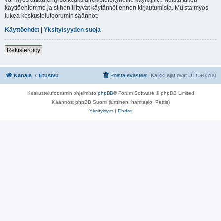
käyttöehtomme ja siihen liittyvät käytännöt ennen kirjautumista. Muista myös
lukea keskustelufoorumin säännöt.
Käyttöehdot
|
Yksityisyyden suoja
Rekisteröidy
Kanala
Etusivu
Poista evästeet
Kaikki ajat ovat
UTC+03:00
Keskustelufoorumin ohjelmisto
phpBB
® Forum Software © phpBB Limited
Käännös: phpBB Suomi (lurttinen, harritapio, Pettis)
Yksityisyys
|
Ehdot