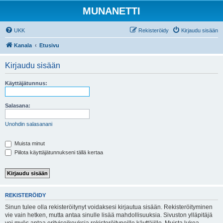
MUNANETTI
UKK
Rekisteröidy
Kirjaudu sisään
Kanala
Etusivu
Kirjaudu sisään
Käyttäjätunnus:
Salasana:
Unohdin salasanani
Muista minut
Piilota käyttäjätunnukseni tällä kertaa
REKISTERÖIDY
Sinun tulee olla rekisteröitynyt voidaksesi kirjautua sisään. Rekisteröityminen
vie vain hetken, mutta antaa sinulle lisää mahdollisuuksia. Sivuston ylläpitäjä
voi myös antaa erityisoikeuksia rekisteröityneille käyttäjille. Muista lukea