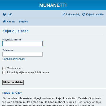
MUNANETTI
UKK
Rekisteröidy
Kirjaudu sisään
Kanala
Etusivu
Kirjaudu sisään
Käyttäjätunnus:
Salasana:
Unohdin salasanani
Muista minut
Piilota käyttäjätunnukseni tällä kertaa
REKISTERÖIDY
Sinun tulee olla rekisteröitynyt voidaksesi kirjautua sisään. Rekisteröityminen
vie vain hetken, mutta antaa sinulle lisää mahdollisuuksia. Sivuston ylläpitäjä
voi myös antaa erityisoikeuksia rekisteröityneille käyttäjille. Muista lukea