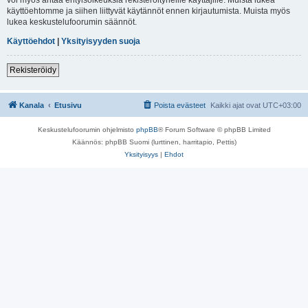
käyttöehtomme ja siihen liittyvät käytännöt ennen kirjautumista. Muista myös
lukea keskustelufoorumin säännöt.
Käyttöehdot
|
Yksityisyyden suoja
Rekisteröidy
Kanala
Etusivu
Poista evästeet
Kaikki ajat ovat
UTC+03:00
Keskustelufoorumin ohjelmisto
phpBB
® Forum Software © phpBB Limited
Käännös: phpBB Suomi (lurttinen, harritapio, Pettis)
Yksityisyys
|
Ehdot