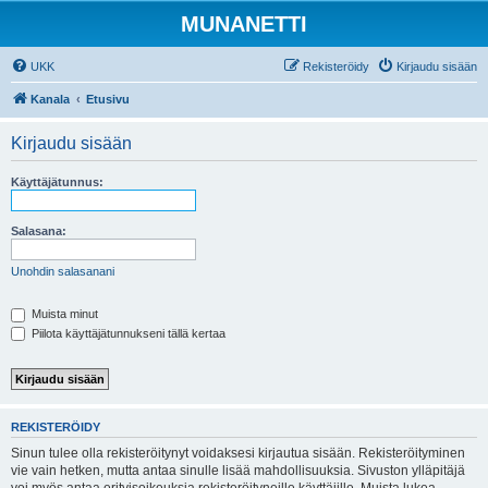
MUNANETTI
UKK
Rekisteröidy
Kirjaudu sisään
Kanala
Etusivu
Kirjaudu sisään
Käyttäjätunnus:
Salasana:
Unohdin salasanani
Muista minut
Piilota käyttäjätunnukseni tällä kertaa
REKISTERÖIDY
Sinun tulee olla rekisteröitynyt voidaksesi kirjautua sisään. Rekisteröityminen
vie vain hetken, mutta antaa sinulle lisää mahdollisuuksia. Sivuston ylläpitäjä
voi myös antaa erityisoikeuksia rekisteröityneille käyttäjille. Muista lukea