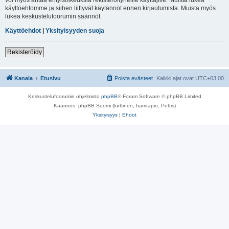
käyttöehtomme ja siihen liittyvät käytännöt ennen kirjautumista. Muista myös
lukea keskustelufoorumin säännöt.
Käyttöehdot
|
Yksityisyyden suoja
Rekisteröidy
Kanala
Etusivu
Poista evästeet
Kaikki ajat ovat
UTC+03:00
Keskustelufoorumin ohjelmisto
phpBB
® Forum Software © phpBB Limited
Käännös: phpBB Suomi (lurttinen, harritapio, Pettis)
Yksityisyys
|
Ehdot