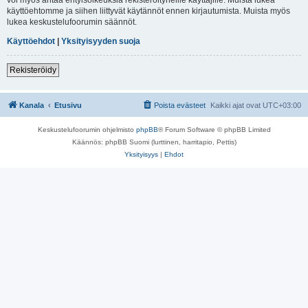
käyttöehtomme ja siihen liittyvät käytännöt ennen kirjautumista. Muista myös
lukea keskustelufoorumin säännöt.
Käyttöehdot
|
Yksityisyyden suoja
Rekisteröidy
Kanala
Etusivu
Poista evästeet
Kaikki ajat ovat
UTC+03:00
Keskustelufoorumin ohjelmisto
phpBB
® Forum Software © phpBB Limited
Käännös: phpBB Suomi (lurttinen, harritapio, Pettis)
Yksityisyys
|
Ehdot