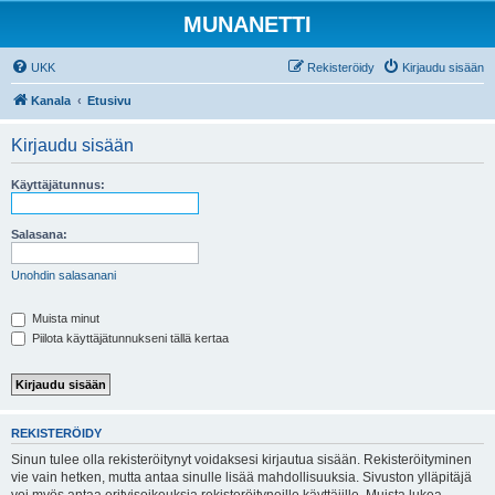
MUNANETTI
UKK
Rekisteröidy
Kirjaudu sisään
Kanala
Etusivu
Kirjaudu sisään
Käyttäjätunnus:
Salasana:
Unohdin salasanani
Muista minut
Piilota käyttäjätunnukseni tällä kertaa
REKISTERÖIDY
Sinun tulee olla rekisteröitynyt voidaksesi kirjautua sisään. Rekisteröityminen
vie vain hetken, mutta antaa sinulle lisää mahdollisuuksia. Sivuston ylläpitäjä
voi myös antaa erityisoikeuksia rekisteröityneille käyttäjille. Muista lukea