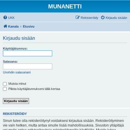
MUNANETTI
UKK
Rekisteröidy
Kirjaudu sisään
Kanala
Etusivu
Kirjaudu sisään
Käyttäjätunnus:
Salasana:
Unohdin salasanani
Muista minut
Piilota käyttäjätunnukseni tällä kertaa
REKISTERÖIDY
Sinun tulee olla rekisteröitynyt voidaksesi kirjautua sisään. Rekisteröityminen
vie vain hetken, mutta antaa sinulle lisää mahdollisuuksia. Sivuston ylläpitäjä
voi myös antaa erityisoikeuksia rekisteröityneille käyttäjille. Muista lukea