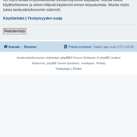
käyttöehtomme ja siihen liittyvät käytännöt ennen kirjautumista. Muista myös
lukea keskustelufoorumin säännöt.
Käyttöehdot
|
Yksityisyyden suoja
Rekisteröidy
Kanala
Etusivu
Poista evästeet
Kaikki ajat ovat
UTC+03:00
Keskustelufoorumin ohjelmisto
phpBB
® Forum Software © phpBB Limited
Käännös: phpBB Suomi (lurttinen, harritapio, Pettis)
Yksityisyys
|
Ehdot