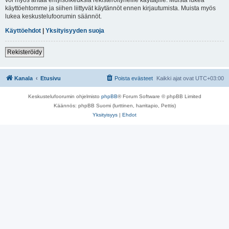
käyttöehtomme ja siihen liittyvät käytännöt ennen kirjautumista. Muista myös
lukea keskustelufoorumin säännöt.
Käyttöehdot
|
Yksityisyyden suoja
Rekisteröidy
Kanala
Etusivu
Poista evästeet
Kaikki ajat ovat
UTC+03:00
Keskustelufoorumin ohjelmisto
phpBB
® Forum Software © phpBB Limited
Käännös: phpBB Suomi (lurttinen, harritapio, Pettis)
Yksityisyys
|
Ehdot