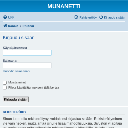
MUNANETTI
UKK
Rekisteröidy
Kirjaudu sisään
Kanala
Etusivu
Kirjaudu sisään
Käyttäjätunnus:
Salasana:
Unohdin salasanani
Muista minut
Piilota käyttäjätunnukseni tällä kertaa
REKISTERÖIDY
Sinun tulee olla rekisteröitynyt voidaksesi kirjautua sisään. Rekisteröityminen
vie vain hetken, mutta antaa sinulle lisää mahdollisuuksia. Sivuston ylläpitäjä
voi myös antaa erityisoikeuksia rekisteröityneille käyttäjille. Muista lukea