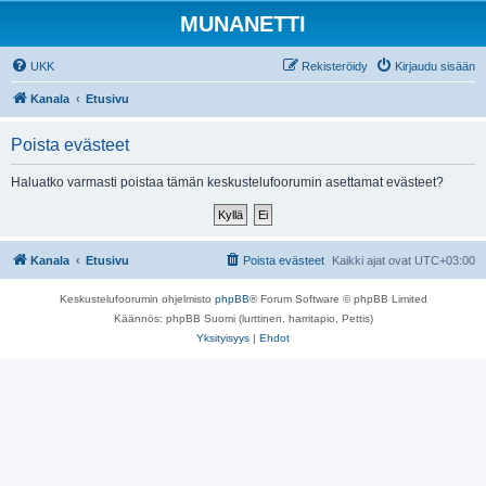
MUNANETTI
UKK
Rekisteröidy
Kirjaudu sisään
Kanala
Etusivu
Poista evästeet
Haluatko varmasti poistaa tämän keskustelufoorumin asettamat evästeet?
Kanala
Etusivu
Poista evästeet
Kaikki ajat ovat
UTC+03:00
Keskustelufoorumin ohjelmisto
phpBB
® Forum Software © phpBB Limited
Käännös: phpBB Suomi (lurttinen, harritapio, Pettis)
Yksityisyys
|
Ehdot