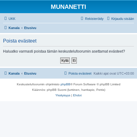
MUNANETTI
UKK
Rekisteröidy
Kirjaudu sisään
Kanala
Etusivu
Poista evästeet
Haluatko varmasti poistaa tämän keskustelufoorumin asettamat evästeet?
Kanala
Etusivu
Poista evästeet
Kaikki ajat ovat
UTC+03:00
Keskustelufoorumin ohjelmisto
phpBB
® Forum Software © phpBB Limited
Käännös: phpBB Suomi (lurttinen, harritapio, Pettis)
Yksityisyys
|
Ehdot