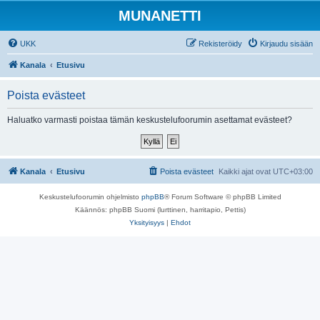
MUNANETTI
UKK
Rekisteröidy
Kirjaudu sisään
Kanala
Etusivu
Poista evästeet
Haluatko varmasti poistaa tämän keskustelufoorumin asettamat evästeet?
Kanala
Etusivu
Poista evästeet
Kaikki ajat ovat
UTC+03:00
Keskustelufoorumin ohjelmisto
phpBB
® Forum Software © phpBB Limited
Käännös: phpBB Suomi (lurttinen, harritapio, Pettis)
Yksityisyys
|
Ehdot