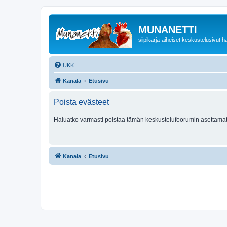
MUNANETTI
siipikarja-aiheiset keskustelusivut ha
UKK
Kanala
Etusivu
Poista evästeet
Haluatko varmasti poistaa tämän keskustelufoorumin asettamat
Kanala
Etusivu