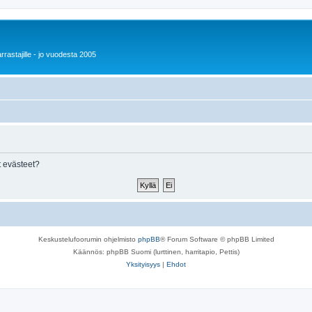
rrastajille - jo vuodesta 2005
 evästeet?
Keskustelufoorumin ohjelmisto
phpBB
® Forum Software © phpBB Limited
Käännös: phpBB Suomi (lurttinen, harritapio, Pettis)
Yksityisyys
|
Ehdot