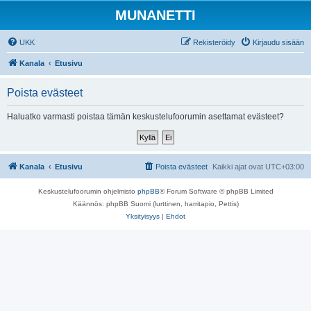
MUNANETTI
UKK
Rekisteröidy
Kirjaudu sisään
Kanala
Etusivu
Poista evästeet
Haluatko varmasti poistaa tämän keskustelufoorumin asettamat evästeet?
Kanala
Etusivu
Poista evästeet
Kaikki ajat ovat
UTC+03:00
Keskustelufoorumin ohjelmisto
phpBB
® Forum Software © phpBB Limited
Käännös: phpBB Suomi (lurttinen, harritapio, Pettis)
Yksityisyys
|
Ehdot