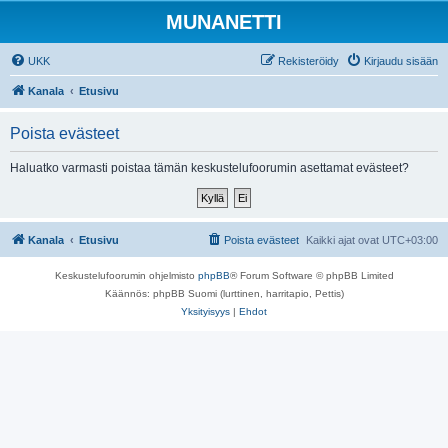
MUNANETTI
UKK
Rekisteröidy
Kirjaudu sisään
Kanala
Etusivu
Poista evästeet
Haluatko varmasti poistaa tämän keskustelufoorumin asettamat evästeet?
Kanala
Etusivu
Poista evästeet
Kaikki ajat ovat
UTC+03:00
Keskustelufoorumin ohjelmisto
phpBB
® Forum Software © phpBB Limited
Käännös: phpBB Suomi (lurttinen, harritapio, Pettis)
Yksityisyys
|
Ehdot