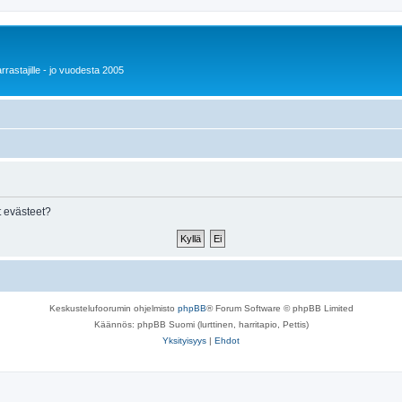
rrastajille - jo vuodesta 2005
 evästeet?
Keskustelufoorumin ohjelmisto
phpBB
® Forum Software © phpBB Limited
Käännös: phpBB Suomi (lurttinen, harritapio, Pettis)
Yksityisyys
|
Ehdot