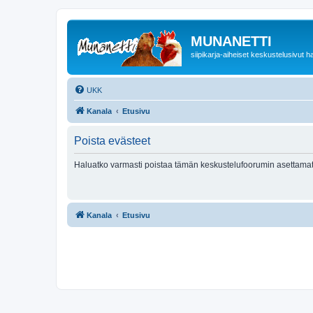
MUNANETTI
siipikarja-aiheiset keskustelusivut ha
UKK
Kanala
Etusivu
Poista evästeet
Haluatko varmasti poistaa tämän keskustelufoorumin asettamat
Kanala
Etusivu