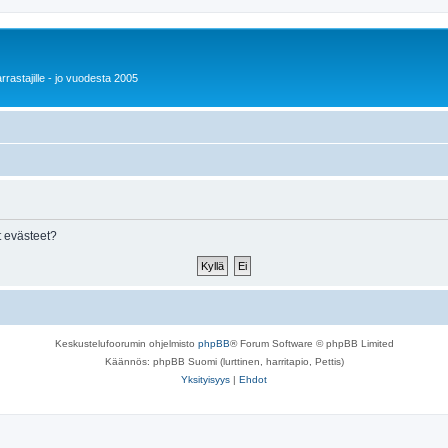
rrastajille - jo vuodesta 2005
 evästeet?
Keskustelufoorumin ohjelmisto
phpBB
® Forum Software © phpBB Limited
Käännös: phpBB Suomi (lurttinen, harritapio, Pettis)
Yksityisyys
|
Ehdot