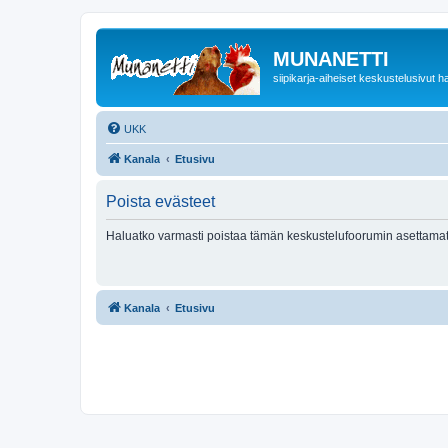
MUNANETTI
siipikarja-aiheiset keskustelusivut ha
UKK
Kanala
Etusivu
Poista evästeet
Haluatko varmasti poistaa tämän keskustelufoorumin asettamat
Kanala
Etusivu