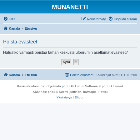
MUNANETTI
UKK
Rekisteröidy
Kirjaudu sisään
Kanala
Etusivu
Poista evästeet
Haluatko varmasti poistaa tämän keskustelufoorumin asettamat evästeet?
Kanala
Etusivu
Poista evästeet
Kaikki ajat ovat
UTC+03:00
Keskustelufoorumin ohjelmisto
phpBB
® Forum Software © phpBB Limited
Käännös: phpBB Suomi (lurttinen, harritapio, Pettis)
Yksityisyys
|
Ehdot