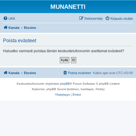
MUNANETTI
UKK
Rekisteröidy
Kirjaudu sisään
Kanala
Etusivu
Poista evästeet
Haluatko varmasti poistaa tämän keskustelufoorumin asettamat evästeet?
Kanala
Etusivu
Poista evästeet
Kaikki ajat ovat
UTC+03:00
Keskustelufoorumin ohjelmisto
phpBB
® Forum Software © phpBB Limited
Käännös: phpBB Suomi (lurttinen, harritapio, Pettis)
Yksityisyys
|
Ehdot