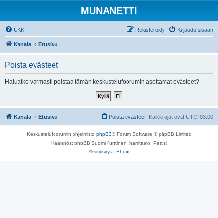
MUNANETTI
UKK
Rekisteröidy
Kirjaudu sisään
Kanala
Etusivu
Poista evästeet
Haluatko varmasti poistaa tämän keskustelufoorumin asettamat evästeet?
Kanala
Etusivu
Poista evästeet
Kaikki ajat ovat
UTC+03:00
Keskustelufoorumin ohjelmisto
phpBB
® Forum Software © phpBB Limited
Käännös: phpBB Suomi (lurttinen, harritapio, Pettis)
Yksityisyys
|
Ehdot