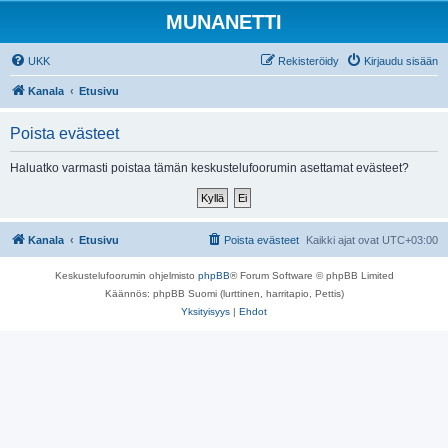
MUNANETTI
UKK
Rekisteröidy
Kirjaudu sisään
Kanala
Etusivu
Poista evästeet
Haluatko varmasti poistaa tämän keskustelufoorumin asettamat evästeet?
Kanala
Etusivu
Poista evästeet
Kaikki ajat ovat
UTC+03:00
Keskustelufoorumin ohjelmisto
phpBB
® Forum Software © phpBB Limited
Käännös: phpBB Suomi (lurttinen, harritapio, Pettis)
Yksityisyys
|
Ehdot