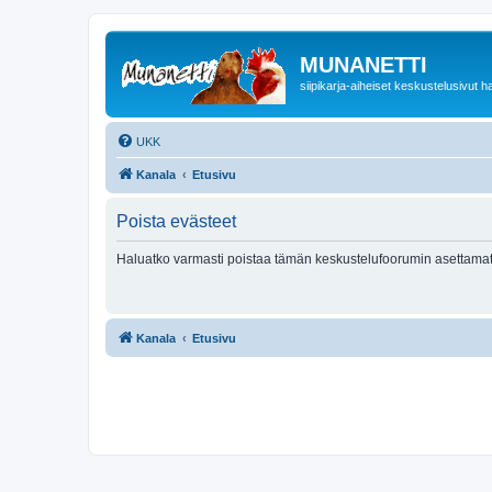
MUNANETTI
siipikarja-aiheiset keskustelusivut ha
UKK
Kanala
Etusivu
Poista evästeet
Haluatko varmasti poistaa tämän keskustelufoorumin asettamat
Kanala
Etusivu