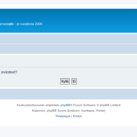
rrastajille - jo vuodesta 2005
 evästeet?
Keskustelufoorumin ohjelmisto
phpBB
® Forum Software © phpBB Limited
Käännös: phpBB Suomi (lurttinen, harritapio, Pettis)
Yksityisyys
|
Ehdot